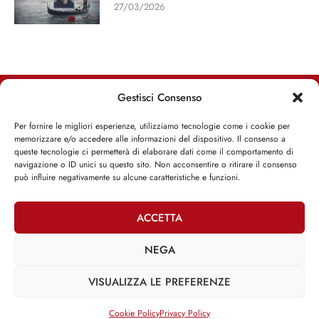
27/03/2026
Gestisci Consenso
RIMANI INFORMATO, RIMANI ISPIRATO
Per fornire le migliori esperienze, utilizziamo tecnologie come i cookie per
memorizzare e/o accedere alle informazioni del dispositivo. Il consenso a
Iscriviti alla Newsletter
queste tecnologie ci permetterà di elaborare dati come il comportamento di
navigazione o ID unici su questo sito. Non acconsentire o ritirare il consenso
può influire negativamente su alcune caratteristiche e funzioni.
ISCRIVITI ADESSO
ACCETTA
NEGA
Facebook
Twitter
Email
VISUALIZZA LE PREFERENZE
Cookie Policy
Privacy Policy