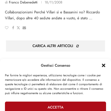
di
Franco Debenedetti
18/11/2008
Collaborazionismi Perché Villari sì e Bassanini no? Riccardo
Villari, dopo altre 40 sedute andate a vuoto, é stato …
CARICA ALTRI ARTICOLI
Gestisci Consenso
Per fornire le migliori esperienze, utilizziamo tecnologie come i cookie per
Attività parlamentare
memorizzare e/o accedere alle informazioni del dispositivo. Il consenso a
queste tecnologie ci permetterà di elaborare dati come il comportamento di
navigazione o ID unici su questo sito. Non acconsentire o ritirare il consenso
può influire negativamente su alcune caratteristiche e funzioni.
»
XII LEGISLATURA
Iniziative legislative
ACCETTA
»
XIII LEGISLATURA