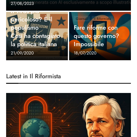
Giornali
Il Riformista
27/08/2023
II virus più
pericoloso? È il
Giornali
Il Riformista
populismo
Fare riforme con
Così ha contagiato
questo governo?
la politica italiana
Impossibile
21/09/2020
18/07/2020
Latest in Il Riformista