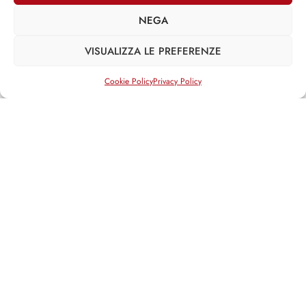
Iniziative legislative
NEGA
Interventi su DDL
Attività non legislativa
VISUALIZZA LE PREFERENZE
»
XIV LEGISLATURA
Iniziative legislative
Cookie Policy
Privacy Policy
Interventi su DDL
Attività non legislativa
Social media
Facebook
Twitter
Email
Articoli in evidenza