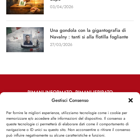
03/04/2026
Una gondola con la gigantografia di
Navalny : tanti si alla flotilla fogliante
27/03/2026
RIMANI INFORMATO, RIMANI ISPIRATO
Gestisci Consenso
Iscriviti alla Newsletter
Per fornire le migliori esperienze, utilizziamo tecnologie come i cookie per
memorizzare e/o accedere alle informazioni del dispositivo. Il consenso a
ISCRIVITI ADESSO
queste tecnologie ci permetterà di elaborare dati come il comportamento di
navigazione o ID unici su questo sito. Non acconsentire o ritirare il consenso
può influire negativamente su alcune caratteristiche e funzioni.