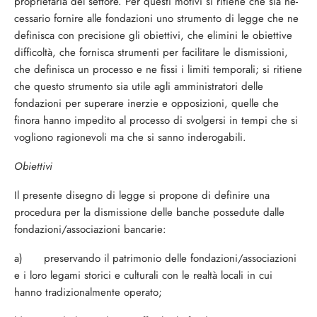
proprietaria del set­tore. Per questi motivi si ritiene che sia ne­
cessario fornire alle fondazioni uno stru­mento di legge che ne
definisca con preci­sione gli obiettivi, che elimini le obiettive
difficoltà, che fornisca strumenti per facili­tare le dismissioni,
che definisca un proces­so e ne fissi i limiti temporali; si ritiene
che questo strumento sia utile agli amministra­tori delle
fondazioni per superare inerzie e opposizioni, quelle che
finora hanno impe­dito al processo di svolgersi in tempi che si
vogliono ragionevoli ma che si sanno inde­rogabili.
Obiettivi
Il presente disegno di legge si propone di definire una
procedura per la dismissione delle banche possedute dalle
fondazioni/as­sociazioni bancarie:
a) preservando il patrimonio delle fon­dazioni/associazioni
e i loro legami storici e culturali con le realtà locali in cui
hanno tradizionalmente operato;