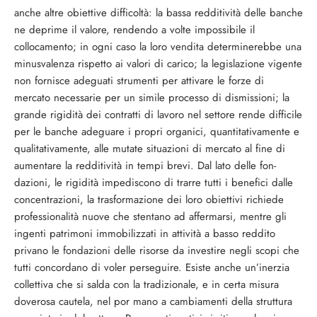
anche altre obiettive difficoltà: la bassa redditività delle banche
ne deprime il valore, rendendo a volte impossibile il
collocamento; in ogni caso la loro vendita determinerebbe una
minusvalenza rispetto ai valori di carico; la legislazione vigente
non fornisce adeguati strumenti per attivare le forze di
mercato necessarie per un simile processo di dismis­sioni; la
grande rigidità dei contratti di la­voro nel settore rende difficile
per le ban­che adeguare i propri organici, quantitati­vamente e
qualitativamente, alle mutate si­tuazioni di mercato al fine di
aumentare la redditività in tempi brevi. Dal lato delle fon­
dazioni, le rigidità impediscono di trarre tutti i benefici dalle
concentrazioni, la tra­sformazione dei loro obiettivi richiede
pro­fessionalità nuove che stentano ad affer­marsi, mentre gli
ingenti patrimoni immo­bilizzati in attività a basso reddito
privano le fondazioni delle risorse da investire negli scopi che
tutti concordano di voler perse­guire. Esiste anche un’inerzia
collettiva che si salda con la tradizionale, e in certa misu­ra
doverosa cautela, nel por mano a cam­biamenti della struttura