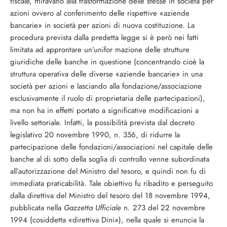
fiscale, mira­vano alla trasformazione delle stesse in so­cietà per
azioni ovvero al conferimento del­le rispettive «aziende
bancarie» in società per azioni di nuova costituzione. La
proce­dura prevista dalla predetta legge si è però nei fatti
limitata ad approntare un’unifor mazione delle strutture
giuridiche delle banche in questione (concentrando cioè la
struttura operativa delle diverse «aziende bancarie» in una
società per azioni e la­sciando alla fondazione/associazione
esclu­sivamente il ruolo di proprietaria delle par­tecipazioni),
ma non ha in effetti portato a significative modificazioni a
livello settoria­le. Infatti, la possibilità prevista dal decreto
legislativo 20 novembre 1990, n. 356, di ri­durre la
partecipazione delle fondazioni/as­sociazioni nel capitale delle
banche al di sotto della soglia di controllo venne subor­dinata
all’autorizzazione del Ministro del te­soro, e quindi non fu di
immediata pratica­bilità. Tale obiettivo fu ribadito e perseguito
dalla direttiva del Ministro del tesoro del 18 novembre 1994,
pubblicata nella
Gazzetta Ufficiale
n. 273 del 22 novembre
1994 (co­siddetta «direttiva Dini»), nella quale si enuncia la