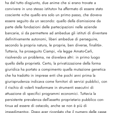
ha del tutto disgiunto, due anime che si erano trovate a
convivere in uno stesso istituto» ha affermato di esse­re stato
cosciente «che quello era solo un primo passo, che doveva
essere seguito da un secondo: quello della dismissione da
parte delle fondazioni delle partecipazioni nelle aziende
bancarie, sì da permettere ad ambedue gli istituti di diventare
definitiva­mente autonomi, liberi ambedue di perse­guire,
secondo la propria natura, le proprie, ben diverse, finalità».
Tuttavia, ha prosegui­to Ciampi, «la legge Amato-Carli,
risolvendo un problema, ne disvelava altri: in primo luogo
quello della proprietà. Certo, la priva­tizzazione della forma
giuridica ha portato a compimento quella mutazione genetica
che ha tradotto in imprese enti che pochi anni prima la
giurisprudenza indicava co­me fornitori di servizi pubblici, con
il ri­schio di volerli trasformare in strumenti esecutivi di
attuazione di specifici program­mi economici. Tuttavia la
persistente preva­lenza dell’assetto proprietario pubblico con­
tinua ad essere di ostacolo, anche se non è più di
impedimento». Dopo aver ricordato che il numero delle casse