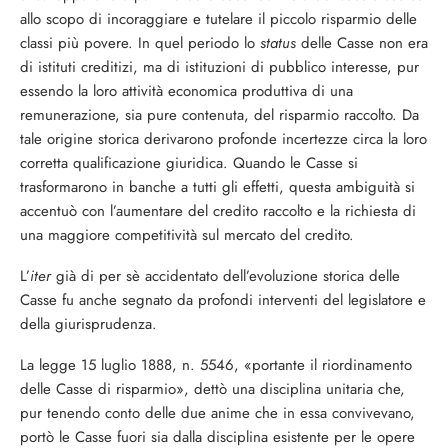
al­lo scopo di incoraggiare e tutelare il piccolo risparmio delle
classi più povere. In quel periodo lo
status
delle Casse non era
di isti­tuti creditizi, ma di istituzioni di pubblico interesse, pur
essendo la loro attività econo­mica produttiva di una
remunerazione, sia pure contenuta, del risparmio raccolto. Da
tale origine storica derivarono profonde in­certezze circa la loro
corretta qualificazione giuridica. Quando le Casse si
trasformarono in banche a tutti gli effetti, questa ambi­guità si
accentuò con l’aumentare del credi­to raccolto e la richiesta di
una maggiore competitività sul mercato del credito.
L’
iter
già di per sè accidentato dell’evolu­zione storica delle
Casse fu anche segnato da profondi interventi del legislatore e
della giurisprudenza.
La legge 15 luglio 1888, n. 5546, «portan­te il riordinamento
delle Casse di rispar­mio», dettò una disciplina unitaria che,
pur tenendo conto delle due anime che in essa convivevano,
portò le Casse fuori sia dalla disciplina esistente per le opere