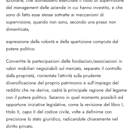
azionarie, che dovrebbero esercitare il ruolo di supervisione
del
mana­gement
delle aziende in cui hanno investito, e che
sono di fatto esse stesse sottratte ai meccanismi di
supervisione, quando non sono, secondo una prassi non
dimenticata,
espressione della volontà e della spartizione compiuta dal
potere politico.
Convertite le partecipazioni delle fonda­zioni/associazioni in
valori mobiliari nego­ziabili sul mercato, separato il controllo
dalla proprietà, riorientata l’attività sulla prudente
diversificazione del proprio patri­monio e sull’impiego del
reddito che ne de­riva, cadrà la principale ragione del legame
con il potere politico. Saranno in quel mo­mento possibili ed
opportune iniziative legi­slative, come la revisione del libro I,
titolo II, capo II del codice civile, volte a definirne con
precisione lo stato giuridico, radicando­le chiaramente nel
diritto privato.