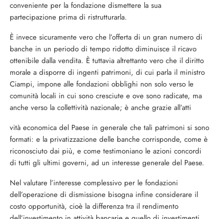
conveniente per la fondazione dismette­re la sua
partecipazione prima di ristruttu­rarla.
È invece sicuramente vero che l’offerta di un gran numero di
banche in un periodo di tempo ridotto diminuisce il ricavo
ottenibi­le dalla vendita. È tuttavia altrettanto vero che il diritto
morale a disporre di ingenti patrimoni, di cui parla il ministro
Ciampi, impone alle fondazioni obblighi non solo verso le
comunità locali in cui sono cresciu­te e ove sono radicate, ma
anche verso la collettività nazionale; è anche grazie all’atti­
vità economica del Paese in generale che ta­li patrimoni si sono
formati: e la privatizza­zione delle banche corrisponde, come è
ri­conosciuto dai più, e come testimoniano le azioni concordi
di tutti gli ultimi governi, ad un interesse generale del Paese.
Nel valutare l’interesse complessivo per le fondazioni
dell’operazione di dismissione bisogna infine considerare il
costo opportu­nità, cioè la differenza tra il rendimento
dell’investimento in attività bancarie e quel­lo di investimenti