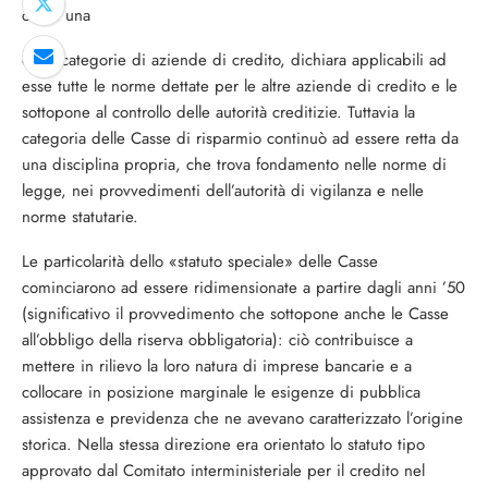
come una
delle categorie di aziende di credito, dichia­ra applicabili ad
esse tutte le norme dettate per le altre aziende di credito e le
sottopone al controllo delle autorità creditizie. Tutta­via la
categoria delle Casse di risparmio continuò ad essere retta da
una disciplina propria, che trova fondamento nelle norme di
legge, nei provvedimenti dell’autorità di vigilanza e nelle
norme statutarie.
Le particolarità dello «statuto speciale» delle Casse
cominciarono ad essere ridi­mensionate a partire dagli anni ’50
(signifi­cativo il provvedimento che sottopone an­che le Casse
all’obbligo della riserva obbli­gatoria): ciò contribuisce a
mettere in rilie­vo la loro natura di imprese bancarie e a
collocare in posizione marginale le esigenze di pubblica
assistenza e previdenza che ne avevano caratterizzato l’origine
storica. Nel­la stessa direzione era orientato lo statuto tipo
approvato dal Comitato interministe­riale per il credito nel