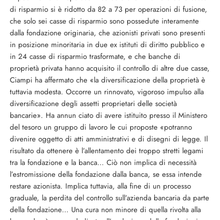
di risparmio si è ridotto da 82 a 73 per operazioni di fusio­ne,
che solo sei casse di risparmio sono possedute interamente
dalla fondazione ori­ginaria, che azionisti privati sono presenti
in posizione minoritaria in due ex istituti di diritto pubblico e
in 24 casse di risparmio trasformate, e che banche di
proprietà pri­vata hanno acquisito il controllo di altre due casse,
Ciampi ha affermato che «la di­versificazione della proprietà è
tuttavia mo­desta. Occorre un rinnovato, vigoroso im­pulso alla
diversificazione degli assetti pro­prietari delle società
bancarie». Ha annun ciato di avere istituito presso il Ministero
del tesoro un gruppo di lavoro le cui propo­ste «potranno
divenire oggetto di atti am­ministrativi e di disegni di legge. Il
risultato da ottenere è l’allentamento dei troppo stretti legami
tra la fondazione e la banca… Ciò non implica di necessità
l’estromissione della fondazione dalla banca, se essa inten­de
restare azionista. Implica tuttavia, alla fine di un processo
graduale, la perdita del controllo sull’azienda bancaria da parte
del­la fondazione… Una cura non minore di quella rivolta alla