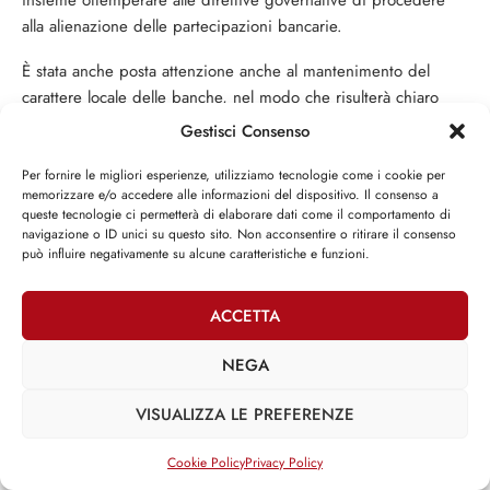
insieme ottemperare alle direttive gover­native di procedere
alla alienazione delle partecipazioni bancarie.
È stata anche posta attenzione anche al mantenimento del
carattere locale delle banche, nel modo che risulterà chiaro
dall’illustrazione della proposta.
Gestisci Consenso
Procedure di dismissione
Per fornire le migliori esperienze, utilizziamo tecnologie come i cookie per
memorizzare e/o accedere alle informazioni del dispositivo. Il consenso a
Illustrate le ragioni della cogenza di pri­vatizzare le banche
queste tecnologie ci permetterà di elaborare dati come il comportamento di
navigazione o ID unici su questo sito. Non acconsentire o ritirare il consenso
possedute da fondazio­ni/associazioni per realizzare quella
può influire negativamente su alcune caratteristiche e funzioni.
svolta storica nelle funzioni e compiti dell’ammi­nistrazione
dello Stato, che delle privatizza­zioni è il significato ultimo,
ACCETTA
riportato il pro­blema del prezzo dal campo ideologico all’unico
che gli è proprio, ossia quello dell’incontro tra domanda ed
NEGA
offerta, distin­te le preoccupazioni condivise dalle obiezio­ni
strumentali, si intendono esporre i criteri base su cui poggia il
VISUALIZZA LE PREFERENZE
presente disegno di legge.
Cookie Policy
Privacy Policy
Dapprima si stabiliscono alcuni criteri per far sì che di vendite