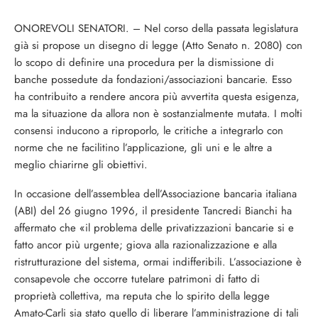
ONOREVOLI SENATORI. – Nel corso della passata legislatura
già si propose un dise­gno di legge (Atto Senato n. 2080) con
lo scopo di definire una procedura per la di­smissione di
banche possedute da fondazio­ni/associazioni bancarie. Esso
ha contribui­to a rendere ancora più avvertita questa esi­genza,
ma la situazione da allora non è so­stanzialmente mutata. I molti
consensi in­ducono a riproporlo, le critiche a integrarlo con
norme che ne facilitino l’applicazione, gli uni e le altre a
meglio chiarirne gli obiettivi.
In occasione dell’assemblea dell’Associa­zione bancaria italiana
(ABI) del 26 giugno 1996, il presidente Tancredi Bianchi ha
af­fermato che «il problema delle privatizza­zioni bancarie si e
fatto ancor più urgente; giova alla razionalizzazione e alla
ristruttu­razione del sistema, ormai indifferibili. L’associazione è
consapevole che occorre tutelare patrimoni di fatto di
proprietà col­lettiva, ma reputa che lo spirito della legge
Amato-Carli sia stato quello di liberare l’amministrazione di tali