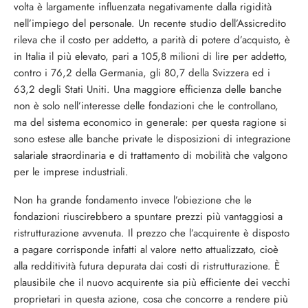
volta è largamente influenzata negativa­mente dalla rigidità
nell’impiego del perso­nale. Un recente studio dell’Assicredito
rile­va che il costo per addetto, a parità di pote­re d’acquisto, è
in Italia il più elevato, pari a 105,8 milioni di lire per addetto,
contro i 76,2 della Germania, gli 80,7 della Svizzera ed i
63,2 degli Stati Uniti. Una maggiore ef­ficienza delle banche
non è solo nell’interes­se delle fondazioni che le controllano,
ma del sistema economico in generale: per que­sta ragione si
sono estese alle banche priva­te le disposizioni di integrazione
salariale straordinaria e di trattamento di mobilità che valgono
per le imprese industriali.
Non ha grande fondamento invece l’obie­zione che le
fondazioni riuscirebbero a spuntare prezzi più vantaggiosi a
ristruttu­razione avvenuta. Il prezzo che l’acquirente è disposto
a pagare corrisponde infatti al valore netto attualizzato, cioè
alla redditi­vità futura depurata dai costi di ristruttura­zione. È
plausibile che il nuovo acquirente sia più efficiente dei vecchi
proprietari in questa azione, cosa che concorre a rendere più