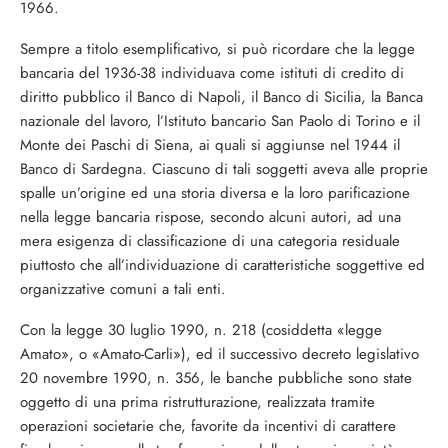
1966.
Sempre a titolo esemplificativo, si può ri­cordare che la legge
bancaria del 1936-38 individuava come istituti di credito di
dirit­to pubblico il Banco di Napoli, il Banco di Sicilia, la Banca
nazionale del lavoro, l’Isti­tuto bancario San Paolo di Torino e il
Mon­te dei Paschi di Siena, ai quali si aggiunse nel 1944 il
Banco di Sardegna. Ciascuno di tali soggetti aveva alle proprie
spalle un’ori­gine ed una storia diversa e la loro parifica­zione
nella legge bancaria rispose, secondo alcuni autori, ad una
mera esigenza di clas­sificazione di una categoria residuale
piut­tosto che all’individuazione di caratteristi­che soggettive ed
organizzative comuni a tali enti.
Con la legge 30 luglio 1990, n. 218 (cosid­detta «legge
Amato», o «Amato-Carli»), ed il successivo decreto legislativo
20 novembre 1990, n. 356, le banche pubbliche sono state
oggetto di una prima ristrutturazione, rea­lizzata tramite
operazioni societarie che, fa­vorite da incentivi di carattere