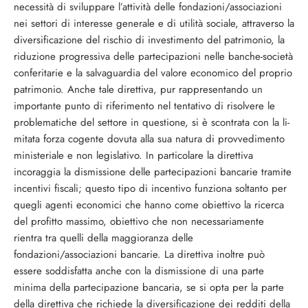
necessità di sviluppare l’attività delle fondazioni/associazioni
nei settori di interesse generale e di utilità sociale, attra­verso la
diversificazione del rischio di inve­stimento del patrimonio, la
riduzione pro­gressiva delle partecipazioni nelle ban­che-società
conferitarie e la salvaguardia del valore economico del proprio
patrimo­nio. Anche tale direttiva, pur rappresentan­do un
importante punto di riferimento nel tentativo di risolvere le
problematiche del settore in questione, si è scontrata con la li­
mitata forza cogente dovuta alla sua natura di provvedimento
ministeriale e non legisla­tivo. In particolare la direttiva
incoraggia la dismissione delle partecipazioni bancarie tramite
incentivi fiscali; questo tipo di in­centivo funziona soltanto per
quegli agenti economici che hanno come obiettivo la ri­cerca
del profitto massimo, obiettivo che non necessariamente
rientra tra quelli della maggioranza delle
fondazioni/associazioni bancarie. La direttiva inoltre può
essere soddisfatta anche con la dismissione di una parte
minima della partecipazione banca­ria, se si opta per la parte
della direttiva che richiede la diversificazione dei redditi della