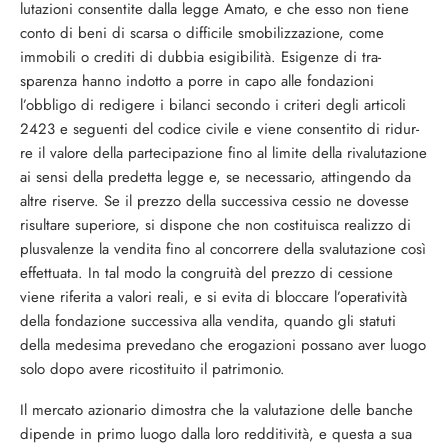
lutazioni consentite dalla legge Amato, e che esso non tiene
conto di beni di scarsa o difficile smobilizzazione, come
immobili o crediti di dubbia esigibilità. Esigenze di tra­
sparenza hanno indotto a porre in capo alle fondazioni
l’obbligo di redigere i bilanci se­condo i criteri degli articoli
2423 e seguenti del codice civile e viene consentito di ridur­
re il valore della partecipazione fino al limi­te della rivalutazione
ai sensi della predetta legge e, se necessario, attingendo da
altre riserve. Se il prezzo della successiva cessio ne dovesse
risultare superiore, si dispone che non costituisca realizzo di
plusvalenze la vendita fino al concorrere della svaluta­zione così
effettuata. In tal modo la con­gruità del prezzo di cessione
viene riferita a valori reali, e si evita di bloccare l’operati­vità
della fondazione successiva alla vendi­ta, quando gli statuti
della medesima preve­dano che erogazioni possano aver luogo
so­lo dopo avere ricostituito il patrimonio.
Il mercato azionario dimostra che la va­lutazione delle banche
dipende in primo luogo dalla loro redditività, e questa a sua