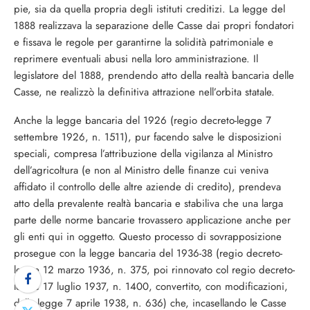
pie, sia da quella propria degli istituti creditizi. La leg­ge del
1888 realizzava la separazione delle Casse dai propri fondatori
e fissava le rego­le per garantirne la solidità patrimoniale e
reprimere eventuali abusi nella loro ammi­nistrazione. Il
legislatore del 1888, prenden­do atto della realtà bancaria delle
Casse, ne realizzò la definitiva attrazione nell’orbita statale.
Anche la legge bancaria del 1926 (regio decreto-legge 7
settembre 1926, n. 1511), pur facendo salve le disposizioni
speciali, compresa l’attribuzione della vigilanza al Ministro
dell’agricoltura (e non al Ministro delle finanze cui veniva
affidato il controllo delle altre aziende di credito), prendeva
atto della prevalente realtà bancaria e stabiliva che una larga
parte delle norme bancarie trovassero applicazione anche per
gli enti qui in oggetto. Questo processo di sovrap­posizione
prosegue con la legge bancaria del 1936-38 (regio decreto-
legge 12 marzo 1936, n. 375, poi rinnovato col regio decre­to-
legge 17 luglio 1937, n. 1400, convertito, con modificazioni,
dalla legge 7 aprile 1938, n. 636) che, incasellando le Casse