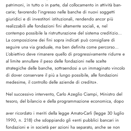
patrimoni, in tutto o in parte, dal collocamento in attività ban­
carie; favorendo l’ingresso nelle banche di nuovi soggetti
giuridici e di investitori isti­tuzionali, rendendo ancor più
realizzabili alle fondazioni fini altamente sociali, e, nel
contempo possibile la ristrutturazione del sistema creditizio…
La composizione dei fi­ni sopra indicati può consigliare di
seguire una via graduale, ma ben definita come percorso…
L’obiettivo deve rimanere quello di progressivamente ridurre e
al limite an­nullare il peso delle fondazioni nelle scelte
strategiche delle banche, sottraendosi a un immaginato vincolo
di dover conservare il più a lungo possibile, alle fondazioni
mede­sime, il controllo delle aziende di credito».
Nel successivo intervento, Carlo Azeglio Ciampi, Ministro del
tesoro, del bilancio e della programmazione economica, dopo
aver ricordato i meriti della legge Ama­to-Carli (legge 30 luglio
1990, n. 218) che sdoppiando gli «enti pubblici bancari in
fondazioni e in società per azioni ha sepa­rato, anche se non