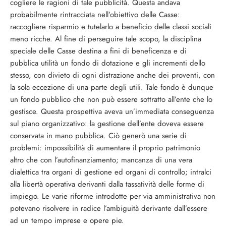
cogliere le ragioni di tale pubblicità. Questa andava
probabilmente rintracciata nell’obiettivo delle Casse:
raccogliere rispar­mio e tutelarlo a beneficio delle classi so­ciali
meno ricche. Al fine di perseguire tale scopo, la disciplina
speciale delle Casse de­stina a fini di beneficenza e di
pubblica uti­lità un fondo di dotazione e gli incrementi dello
stesso, con divieto di ogni distrazione anche dei proventi, con
la sola eccezione di una parte degli utili. Tale fondo è dunque
un fondo pubblico che non può essere sot­tratto all’ente che lo
gestisce. Questa pro­spettiva aveva un’immediata conseguenza
sul piano organizzativo: la gestione dell’ente doveva essere
conservata in mano pubblica. Ciò generò una serie di
problemi: impossi­bilità di aumentare il proprio patrimonio
altro che con l’autofinanziamento; mancan­za di una vera
dialettica tra organi di ge­stione ed organi di controllo; intralci
alla li­bertà operativa derivanti dalla tassatività delle forme di
impiego. Le varie riforme in­trodotte per via amministrativa non
poteva­no risolvere in radice l’ambiguità derivante dall’essere
ad un tempo imprese e opere pie.