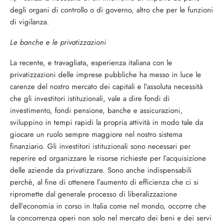
degli organi di control­lo o di governo, altro che per le funzioni
di vigilanza.
Le banche e le privatizzazioni
La recente, e travagliata, esperienza ita­liana con le
privatizzazioni delle imprese pubbliche ha messo in luce le
carenze del nostro mercato dei capitali e l’assoluta ne­cessità
che gli investitori istituzionali, vale a dire fondi di
investimento, fondi pensione, banche e assicurazioni,
sviluppino in tempi rapidi la propria attività in modo tale da
giocare un ruolo sempre maggiore nel no­stro sistema
finanziario. Gli investitori isti­tuzionali sono necessari per
reperire ed or­ganizzare le risorse richieste per l’acquisi­zione
delle aziende da privatizzare. Sono anche indispensabili
perchè, al fine di otte­nere l’aumento di efficienza che ci si
ripro­mette dal generale processo di liberalizza­zione
dell’economia in corso in Italia come nel mondo, occorre che
la concorrenza ope­ri non solo nel mercato dei beni e dei servi­