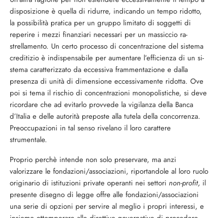
disposizione è quella di ridurre, indicando un tempo ridotto,
la possibilità pratica per un gruppo limitato di soggetti di
reperire i mezzi finanziari necessari per un massiccio ra­
strellamento. Un certo processo di concen­trazione del sistema
creditizio è indispen­sabile per aumentare l’efficienza di un si­
stema caratterizzato da eccessiva frammen­tazione e dalla
presenza di unità di di­mensione eccessivamente ridotta. Ove
poi si tema il rischio di concentrazioni mo­nopolistiche, si deve
ricordare che ad evi­tarlo provvede la vigilanza della Banca
d’Italia e delle autorità preposte alla tutela della concorrenza.
Preoccupazioni in tal senso rivelano il loro carattere
strumentale.
Proprio perchè intende non solo preserva­re, ma anzi
valorizzare le fondazioni/asso­ciazioni, riportandole al loro ruolo
origina­rio di istituzioni private operanti nei settori
non-profit,
il
presente disegno di legge offre alle fondazioni/associazioni
una serie di op­zioni per servire al meglio i propri interessi, e