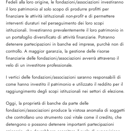
Fedeli alla loro origine, le fondazioni/as­sociazioni investiranno
il loro patrimonio al solo scopo di produrre profitti per
finanzia­re le attività istituzionali
non-profit
e di per­mettere
interventi duraturi nel persegui­mento dei loro scopi
istituzionali. Investi­ranno prevalentemente il loro patrimonio in
un portafoglio diversificato di attività finan­ziarie. Potranno
detenere partecipazioni in banche ed imprese, purchè non di
control­lo. A maggior garanzia, la gestione delle ri­sorse
finanziarie delle fondazioni/associa­zioni avverrà attraverso il
velo di un investi­tore professionale.
I vertici delle fondazioni/associazioni sa­ranno responsabili di
come hanno investito il patrimonio e utilizzato il reddito per il
raggiungimento degli scopi istituzionali nei settori di elezione.
Oggi, la proprietà di banche da parte del­le
fondazioni/associazioni produce la visto­sa anomalia di soggetti
che controllano uno strumento così vitale come il credito, che
detengono o possono detenere importanti partecipazioni