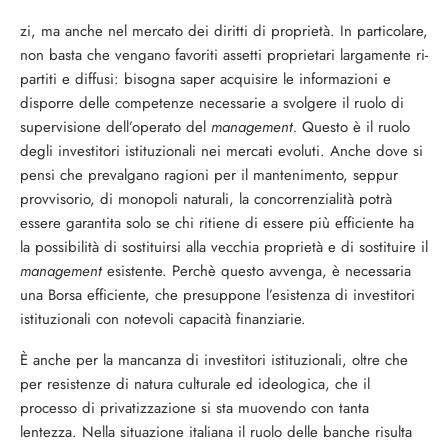
zi, ma anche nel mercato dei diritti di pro­prietà. In particolare,
non basta che venga­no favoriti assetti proprietari largamente ri­
partiti e diffusi: bisogna saper acquisire le informazioni e
disporre delle competenze necessarie a svolgere il ruolo di
supervisio­ne dell’operato del
management.
Questo è il ruolo
degli investitori istituzionali nei mer­cati evoluti. Anche dove si
pensi che preval­gano ragioni per il mantenimento, seppur
provvisorio, di monopoli naturali, la con­correnzialità potrà
essere garantita solo se chi ritiene di essere più efficiente ha
la pos­sibilità di sostituirsi alla vecchia proprietà e di sostituire il
management
esistente. Per­chè questo avvenga, è necessaria
una Borsa efficiente, che presuppone l’esistenza di in­vestitori
istituzionali con notevoli capacità finanziarie.
È anche per la mancanza di investitori istituzionali, oltre che
per resistenze di na­tura culturale ed ideologica, che il
processo di privatizzazione si sta muovendo con tan­ta
lentezza. Nella situazione italiana il ruolo delle banche risulta