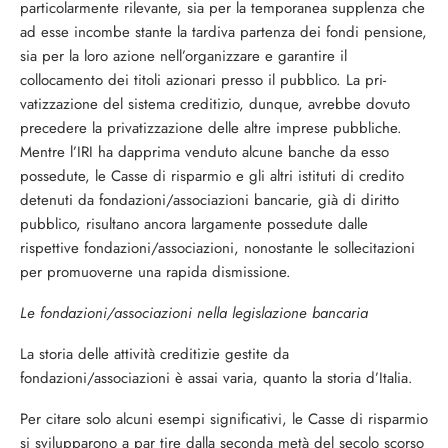
particolarmente rile­vante, sia per la temporanea supplenza che
ad esse incombe stante la tardiva partenza dei fondi pensione,
sia per la loro azione nell’organizzare e garantire il
collocamento dei titoli azionari presso il pubblico. La pri­
vatizzazione del sistema creditizio, dunque, avrebbe dovuto
precedere la privatizzazione delle altre imprese pubbliche.
Mentre l’IRI ha dapprima venduto alcune banche da es­so
possedute, le Casse di risparmio e gli al­tri istituti di credito
detenuti da fondazio­ni/associazioni bancarie, già di diritto
pub­blico, risultano ancora largamente possedu­te dalle
rispettive fondazioni/associazioni, nonostante le sollecitazioni
per promuover­ne una rapida dismissione.
Le fondazioni/associazioni nella legislazione bancaria
La storia delle attività creditizie gestite da
fondazioni/associazioni è assai varia, quanto la storia d’Italia.
Per citare solo alcuni esempi significativi, le Casse di risparmio
si svilupparono a par tire dalla seconda metà del secolo scorso