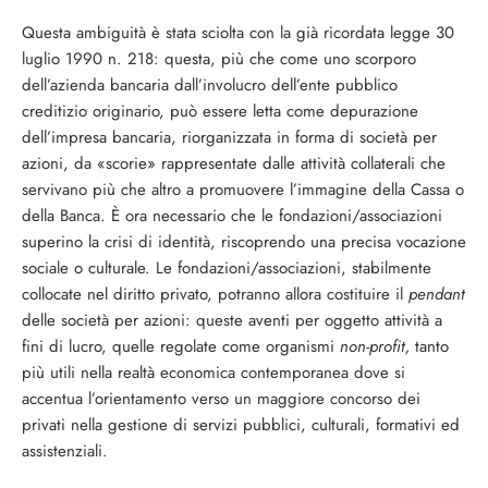
Questa ambiguità è stata sciolta con la già ricordata legge 30
luglio 1990 n. 218: questa, più che come uno scorporo
dell’azienda bancaria dall’involucro dell’ente pubblico
creditizio originario, può essere letta come depurazione
dell’impresa banca­ria, riorganizzata in forma di società per
azioni, da «scorie» rappresentate dalle atti­vità collaterali che
servivano più che altro a promuovere l’immagine della Cassa o
della Banca. È ora necessario che le fondazio­ni/associazioni
superino la crisi di identità, riscoprendo una precisa vocazione
sociale o culturale. Le fondazioni/associazioni, stabil­mente
collocate nel diritto privato, potran­no allora costituire il
pendant
delle società per azioni: queste aventi per oggetto attività a
fini di lucro, quelle regolate come organi­smi
non-profit,
tanto
più utili nella realtà economica contemporanea dove si
accentua l’orientamento verso un maggiore concorso dei
privati nella gestione di servizi pubblici, culturali, formativi ed
assistenziali.