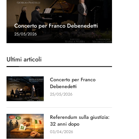
Referen
Una gon
Intervis
Concerto per Franco Debenedetti
dopo
Navalny 
Stampa
“Un cap
25/05/2026
03/04/20
27/03/20
11/03/20
13/01/20
Ultimi articoli
Concerto per Franco
Debenedetti
25/05/2026
Referendum sulla giustizia:
32 anni dopo
03/04/2026