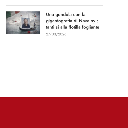
Una gondola con la
gigantografia di Navalny :
tanti si alla flotilla fogliante
27/03/2026