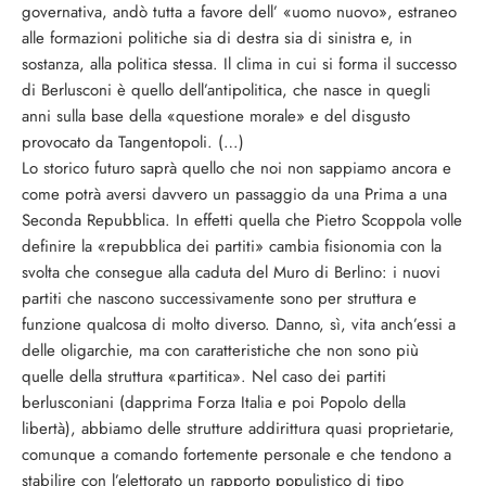
governativa, andò tutta a favore dell’ «uomo nuovo», estraneo
alle formazioni politiche sia di destra sia di sinistra e, in
sostanza, alla politica stessa. Il clima in cui si forma il successo
di Berlusconi è quello dell’antipolitica, che nasce in quegli
anni sulla base della «questione morale» e del disgusto
provocato da Tangentopoli. (…)
Lo storico futuro saprà quello che noi non sappiamo ancora e
come potrà aversi davvero un passaggio da una Prima a una
Seconda Repubblica. In effetti quella che Pietro Scoppola volle
definire la «repubblica dei partiti» cambia fisionomia con la
svolta che consegue alla caduta del Muro di Berlino: i nuovi
partiti che nascono successivamente sono per struttura e
funzione qualcosa di molto diverso. Danno, sì, vita anch’essi a
delle oligarchie, ma con caratteristiche che non sono più
quelle della struttura «partitica». Nel caso dei partiti
berlusconiani (dapprima Forza Italia e poi Popolo della
libertà), abbiamo delle strutture addirittura quasi proprietarie,
comunque a comando fortemente personale e che tendono a
stabilire con l’elettorato un rapporto populistico di tipo