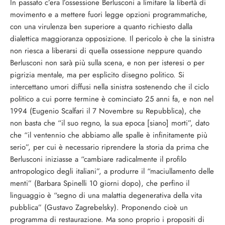
In passato c’era l’ossessione Berlusconi a limitare la libertà di
movimento e a mettere fuori legge opzioni programmatiche,
con una virulenza ben superiore a quanto richiesto dalla
dialettica maggioranza opposizione. Il pericolo è che la sinistra
non riesca a liberarsi di quella ossessione neppure quando
Berlusconi non sarà più sulla scena, e non per isteresi o per
pigrizia mentale, ma per esplicito disegno politico. Si
intercettano umori diffusi nella sinistra sostenendo che il ciclo
politico a cui porre termine è cominciato 25 anni fa, e non nel
1994 (Eugenio Scalfari il 7 Novembre su Repubblica), che
non basta che “il suo regno, la sua epoca [siano] morti”, dato
che “il ventennio che abbiamo alle spalle è infinitamente più
serio”, per cui è necessario riprendere la storia da prima che
Berlusconi iniziasse a “cambiare radicalmente il profilo
antropologico degli italiani”, a produrre il “maciullamento delle
menti” (Barbara Spinelli 10 giorni dopo), che perfino il
linguaggio è “segno di una malattia degenerativa della vita
pubblica” (Gustavo Zagrebelsky). Proponendo cioè un
programma di restaurazione. Ma sono proprio i propositi di