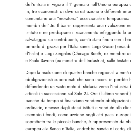
dell’entrata in vigore il 1° gennaio nell’Unione europea 
in, tre economisti di diversa estrazione e differenti imp
comunitarie una “moratoria” eccezionale e temporanea a
membri dell’Ue. Il bail-in rappresenta una rivoluzione nel
istituto e ne predispone il risanamento infliggendo le per
salvataggio sui contribuenti, com’è stato finora con i b
periodo di grazia per l’Italia sono: Luigi Guiso (Einaudi
d’Italia) e Luigi Zingales (Chicago Booth, ex membro de
e Paolo Savona (ex ministro dell’Industria), sulle testate
Dopo la risoluzione di quattro banche regionali a metà d
obbligazionisti subordinati che sono incorsi in perdite
diffondendo un vasto moto di sfiducia verso l’industria b
articoli in successione sul Sole 24 Ore (l’ultimo venerdì),
banche da tempo si finanziano vendendo obbligazioni su
ordinarie, emesse dagli stessi istituti e vendute alla clien
esempio i fondi, come avviene negli altri paesi europei.
soprattutto tra le piccole banche, è rappresentato da ob
europea alla Banca d’Italia, andrebbe sanata di certo, 