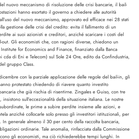
del nuovo meccanismo di risoluzione delle crisi bancarie, il bail-
ostazioni hanno esortato il governo a chiedere alle autorità
ll’uso del nuovo meccanismo, approvato ed efficace nei 28 stati
la gestione delle crisi del credito: evita il fallimento di un
dite ai suoi azionisti e creditori, anziché scaricare i costi del
ail-out. Gli economisti che, con ragioni diverse, chiedono un
 Institute for Economics and Finance, finanziato dalla Banca
i cda di Eni e Telecom) sul Sole 24 Ore, edito da Confindustria,
 del gruppo Class.
icembre con la parziale applicazione delle regole del bail-in, gli
 hanno protestato chiedendo di riavere quanto investito
ancaria che già rischia di risentirne. Zingales e Guiso, con tre
 insistono sull’eccezionalità della situazione italiana. Le nostre
bordinate, le prime a subire perdite insieme alle azioni, e
tela anziché collocarle solo presso gli investitori istituzionali, per
 In generale almeno il 30 per cento della raccolta bancaria,
bligazioni ordinarie. Tale anomalia, rinfacciata dalla Commissione
dicono gli economisti, ma ciò richiederebbe tempi lunghi. In