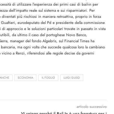
sità di utilizzare l’esperienza dei primi casi di bail-in per
zza dell’impatto reale sul sistema e sui risparmiatori. Per
ventati più rischiosi in maniera retroattiva, proprio in forza
o Gualtieri, eurodeputato del Pd e presidente della commissione
i approccio e le soluzioni particolari trovate in passato in vista
cutibili, da ultimo il caso del portoghese Novo Banco,
 Serra, manager del fondo Algebris, sul Financial Times ha
ne bancaria, ma ogni volta che succede qualcosa loro la cambiano
o vicino a Renzi, riferendosi alle regole decise da governi
ANCHE
ECONOMIA
IL FOGLIO
LUIGI GUISO
articolo successivo
Vi spiego perché il Bail In è una fregatura per i