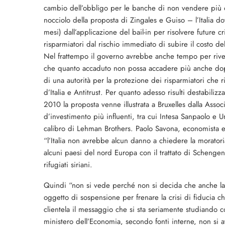
cambio dell’obbligo per le banche di non vendere più obb
nocciolo della proposta di Zingales e Guiso – l’Italia 
mesi) dall’applicazione del bail-in per risolvere future
risparmiatori dal rischio immediato di subire il costo d
Nel frattempo il governo avrebbe anche tempo per rivede
che quanto accaduto non possa accadere più anche dopo
di una autorità per la protezione dei risparmiatori che
d’Italia e Antitrust. Per quanto adesso risulti destabiliz
2010 la proposta venne illustrata a Bruxelles dalla Asso
d’investimento più influenti, tra cui Intesa Sanpaolo e 
calibro di Lehman Brothers. Paolo Savona, economista e
“l’Italia non avrebbe alcun danno a chiedere la morato
alcuni paesi del nord Europa con il trattato di Schengen s
rifugiati siriani.
Quindi “non si vede perché non si decida che anche la d
oggetto di sospensione per frenare la crisi di fiducia ch
clientela il messaggio che si sta seriamente studiando co
ministero dell’Economia, secondo fonti interne, non si av