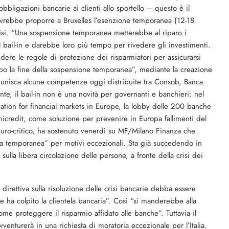
ligazioni bancarie ai clienti allo sportello – questo è il
dovrebbe proporre a Bruxelles l’esenzione temporanea (12-18
 crisi. “Una sospensione temporanea metterebbe al riparo i
el bail-in e darebbe loro più tempo per rivedere gli investimenti.
re le regole di protezione dei risparmiatori per assicurarsi
 la fine della sospensione temporanea”, mediante la creazione
 riunisca alcune competenze oggi distribuite tra Consob, Banca
zante, il bail-in non è una novità per governanti e banchieri: nel
ciation for financial markets in Europe, la lobby delle 200 banche
Unicredit, come soluzione per prevenire in Europa fallimenti del
uro-critico, ha sostenuto venerdì su MF/Milano Finanza che
ria temporanea” per motivi eccezionali. Sta già succedendo in
ulla libera circolazione delle persone, a fronte della crisi dei
irettiva sulla risoluzione delle crisi bancarie debba essere
e ha colpito la clientela bancaria”. Così “si manderebbe alla
me proteggere il risparmio affidato alle banche”. Tuttavia il
venturerà in una richiesta di moratoria eccezionale per l’Italia.