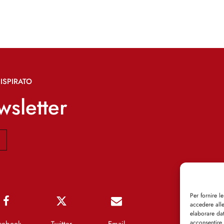
ISPIRATO
ewsletter
Per fornire l
accedere alle
elaborare da
acconsentire 