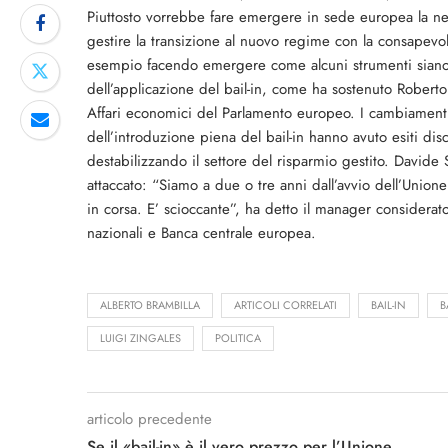
Piuttosto vorrebbe fare emergere in sede europea la neces
gestire la transizione al nuovo regime con la consapevole
esempio facendo emergere come alcuni strumenti siano di
dell’applicazione del bail-in, come ha sostenuto Robert
Affari economici del Parlamento europeo. I cambiamenti d
dell’introduzione piena del bail-in hanno avuto esiti dis
destabilizzando il settore del risparmio gestito. Davide
attaccato: “Siamo a due o tre anni dall’avvio dell’Unio
in corsa. E’ scioccante”, ha detto il manager considerat
nazionali e Banca centrale europea.
ALBERTO BRAMBILLA
ARTICOLI CORRELATI
BAIL-IN
B
LUIGI ZINGALES
POLITICA
articolo precedente
Se il «bail-in» è il vero prezzo per l’Unione