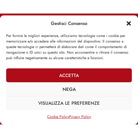
Gestisci Consenso
RIMANI INFORMATO, RIMANI ISPIRATO
Per fornire le migliori esperienze, utilizziamo tecnologie come i cookie per
memorizzare e/o accedere alle informazioni del dispositivo. Il consenso a
Iscriviti alla Newsletter
queste tecnologie ci permetterà di elaborare dati come il comportamento di
navigazione o ID unici su questo sito. Non acconsentire o ritirare il consenso
può influire negativamente su alcune caratteristiche e funzioni.
ISCRIVITI ADESSO
ACCETTA
NEGA
Facebook
Twitter
Email
VISUALIZZA LE PREFERENZE
Cookie Policy
Privacy Policy
@2025 | Franco Debenedetti | All Rights Reserved |
Privacy Policy
–
Cookie Policy