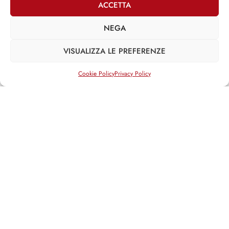
ACCETTA
»
XII LEGISLATURA
NEGA
Iniziative legislative
»
XIII LEGISLATURA
VISUALIZZA LE PREFERENZE
Iniziative legislative
Interventi su DDL
Cookie Policy
Privacy Policy
Attività non legislativa
»
XIV LEGISLATURA
Iniziative legislative
Interventi su DDL
Attività non legislativa
Social media
Facebook
Twitter
Email