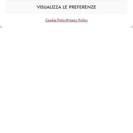
Iniziative legislative
VISUALIZZA LE PREFERENZE
Interventi su DDL
Attività non legislativa
Cookie Policy
Privacy Policy
»
XIV LEGISLATURA
Iniziative legislative
Interventi su DDL
Attività non legislativa
Social media
Facebook
Twitter
Email
Articoli in evidenza