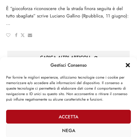
È “giocoforza riconoscere che la strada finora seguita è del
tutto sbagliata” scrive Luciano Gallino (Rpubblica, 11 giugno):
…
CARICA ALTRI ARTICOLI
Gestisci Consenso
Per fornire le migliori esperienze, utilizziamo tecnologie come i cookie per
memorizzare e/o accedere alle informazioni del dispositivo. Il consenso a
queste tecnologie ci permetterà di elaborare dati come il comportamento di
navigazione o ID unici su questo sito. Non acconsentire o ritirare il consenso
Attività parlamentare
può influire negativamente su alcune caratteristiche e funzioni.
ACCETTA
»
XII LEGISLATURA
Iniziative legislative
NEGA
»
XIII LEGISLATURA