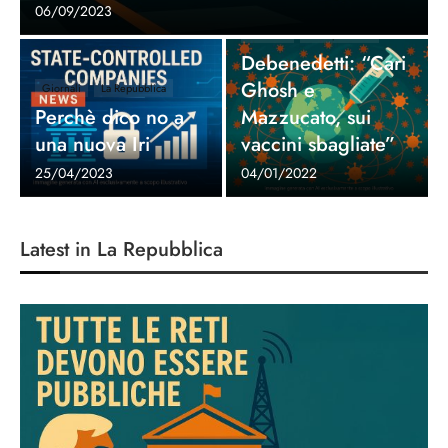
06/09/2023
Giornali
La Repubblica
Debenedetti: “Cari
Ghosh e
Giornali
La Repubblica
Perchè dico no a
Mazzucato, sui
una nuova Iri
vaccini sbagliate”
25/04/2023
04/01/2022
Latest in La Repubblica