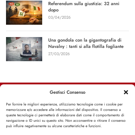
Referendum sulla giustizia: 32 anni
dopo
03/04/2026
Una gondola con la gigantografia di
Navalny : tanti si alla flotilla fogliante
27/03/2026
Gestisci Consenso
RIMANI INFORMATO, RIMANI ISPIRATO
Per fornire le migliori esperienze, utilizziamo tecnologie come i cookie per
memorizzare e/o accedere alle informazioni del dispositivo. Il consenso a
Iscriviti alla Newsletter
queste tecnologie ci permetterà di elaborare dati come il comportamento di
navigazione o ID unici su questo sito. Non acconsentire o ritirare il consenso
può influire negativamente su alcune caratteristiche e funzioni.
ISCRIVITI ADESSO