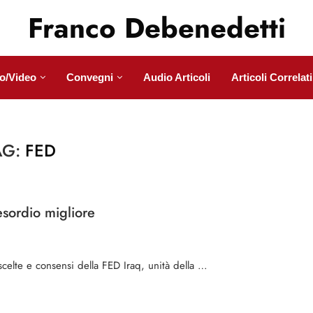
Franco Debenedetti
o/Video
Convegni
Audio Articoli
Articoli Correlati
AG:
FED
esordio migliore
 scelte e consensi della FED Iraq, unità della …