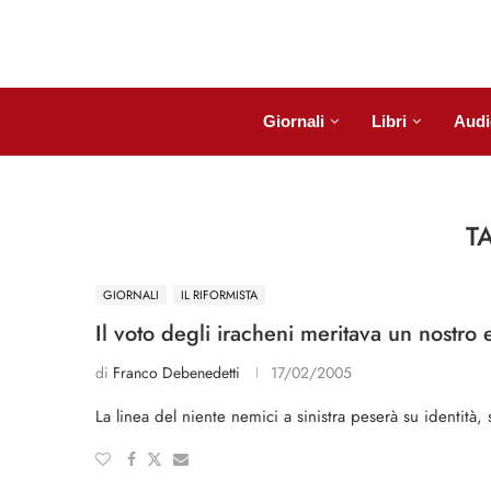
Giornali
Libri
Audi
T
GIORNALI
IL RIFORMISTA
Il voto degli iracheni meritava un nostro 
di
Franco Debenedetti
17/02/2005
La linea del niente nemici a sinistra peserà su identità,