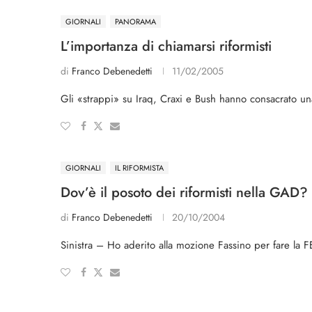
GIORNALI
PANORAMA
L’importanza di chiamarsi riformisti
di
Franco Debenedetti
11/02/2005
Gli «strappi» su Iraq, Craxi e Bush hanno consacrato una
GIORNALI
IL RIFORMISTA
Dov’è il posoto dei riformisti nella GAD?
di
Franco Debenedetti
20/10/2004
Sinistra – Ho aderito alla mozione Fassino per fare la