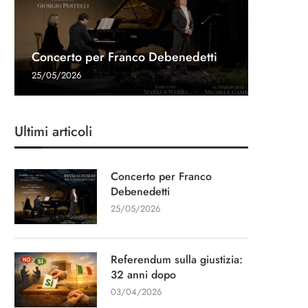
Referen
Una gon
Intervis
Concerto per Franco Debenedetti
dopo
Navalny 
Stampa
“Un cap
25/05/2026
03/04/20
27/03/20
11/03/20
13/01/20
Ultimi articoli
Concerto per Franco
Debenedetti
25/05/2026
Referendum sulla giustizia:
32 anni dopo
03/04/2026