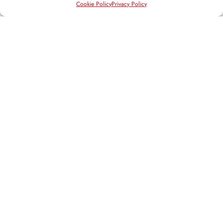
Cookie Policy
Privacy Policy
Attività non legislativa
»
XIV LEGISLATURA
Iniziative legislative
Interventi su DDL
Attività non legislativa
Social media
Facebook
Twitter
Email
Articoli in evidenza