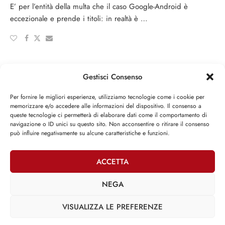
E’ per l’entità della multa che il caso Google-Android è
eccezionale e prende i titoli: in realtà è …
CARICA ALTRI ARTICOLI
Gestisci Consenso
Per fornire le migliori esperienze, utilizziamo tecnologie come i cookie per
memorizzare e/o accedere alle informazioni del dispositivo. Il consenso a
queste tecnologie ci permetterà di elaborare dati come il comportamento di
navigazione o ID unici su questo sito. Non acconsentire o ritirare il consenso
può influire negativamente su alcune caratteristiche e funzioni.
Attività parlamentare
ACCETTA
»
XII LEGISLATURA
NEGA
Iniziative legislative
»
XIII LEGISLATURA
VISUALIZZA LE PREFERENZE
Iniziative legislative
Interventi su DDL