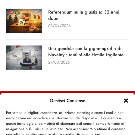
Referendum sulla giustizia: 32 anni
dopo
03/04/2026
Una gondola con la gigantografia di
Navalny : tanti si alla flotilla fogliante
27/03/2026
Gestisci Consenso
RIMANI INFORMATO, RIMANI ISPIRATO
Per fornire le migliori esperienze, utilizziamo tecnologie come i cookie per
memorizzare e/o accedere alle informazioni del dispositivo. Il consenso a
Iscriviti alla Newsletter
queste tecnologie ci permetterà di elaborare dati come il comportamento di
navigazione o ID unici su questo sito. Non acconsentire o ritirare il consenso
può influire negativamente su alcune caratteristiche e funzioni.