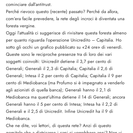
cominciare dall’antitrust.
Perché rievoco questo (recente) passato? Perché da allora,
com’era facile prevedere, la rete degli incroci è diventata una
foresta vergine.
Oggi l’attualità ci suggerisce di rivisitare questa foresta almeno
per quanto riguarda l’operazione Unicredito – Capitalia. Ho
sotto gli occhi un grafico pubblicato su «24 ore» di venerdì.
Queste sono le reciproche presenze tra di loro dei vari
soggetti coinvolti: Unicredit detiene il 3,7 per cento di
Generali; Generali il 2,3 di Capitalia; Capitalia il 2,6 di
Generali; Intesa il 2 per cento di Capitalia; Capitalia il 9 per
cento di Mediobanca (ma Profumo si è impegnato a venderlo
agli azionisti di quella banca); Generali hanno il 2,1 di
Mediobanca ma quest’ultima detiene il 14 di Generali; ancora
Generali hanno il 5 per cento di Intesa; Intesa ha il 2,2 di
Generali e il 2,5 di Unicredit. Infine Unicredit ha il 9 di
Mediobanca.
Che ne dite, voi lettori, di questa rete? Anzi di questo
gomitolo che a districarne i capi ci vorrebbero anni? Non vi