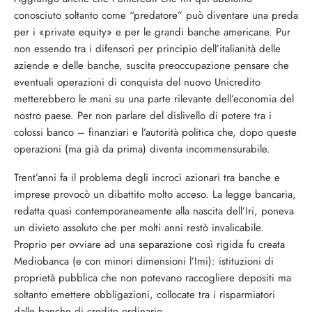
conosciuto soltanto come “predatore” può diventare una preda
per i «private equity» e per le grandi banche americane. Pur
non essendo tra i difensori per principio dell’italianità delle
aziende e delle banche, suscita preoccupazione pensare che
eventuali operazioni di conquista del nuovo Unicredito
metterebbero le mani su una parte rilevante dell’economia del
nostro paese. Per non parlare del dislivello di potere tra i
colossi banco – finanziari e l’autorità politica che, dopo queste
operazioni (ma già da prima) diventa incommensurabile.
Trent’anni fa il problema degli incroci azionari tra banche e
imprese provocò un dibattito molto acceso. La legge bancaria,
redatta quasi contemporaneamente alla nascita dell’Iri, poneva
un divieto assoluto che per molti anni restò invalicabile.
Proprio per ovviare ad una separazione così rigida fu creata
Mediobanca (e con minori dimensioni l’Imi): istituzioni di
proprietà pubblica che non potevano raccogliere depositi ma
soltanto emettere obbligazioni, collocate tra i risparmiatori
dalle banche di credito ordinario.