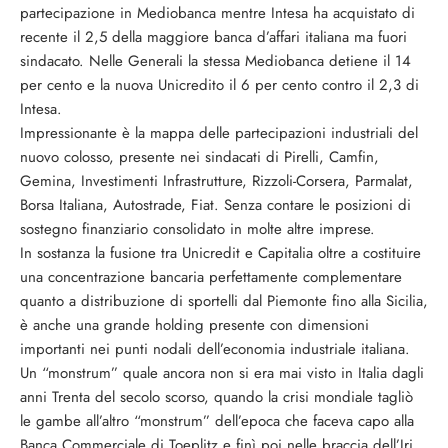
partecipazione in Mediobanca mentre Intesa ha acquistato di
recente il 2,5 della maggiore banca d’affari italiana ma fuori
sindacato. Nelle Generali la stessa Mediobanca detiene il 14
per cento e la nuova Unicredito il 6 per cento contro il 2,3 di
Intesa.
Impressionante è la mappa delle partecipazioni industriali del
nuovo colosso, presente nei sindacati di Pirelli, Camfin,
Gemina, Investimenti Infrastrutture, Rizzoli-Corsera, Parmalat,
Borsa Italiana, Autostrade, Fiat. Senza contare le posizioni di
sostegno finanziario consolidato in molte altre imprese.
In sostanza la fusione tra Unicredit e Capitalia oltre a costituire
una concentrazione bancaria perfettamente complementare
quanto a distribuzione di sportelli dal Piemonte fino alla Sicilia,
è anche una grande holding presente con dimensioni
importanti nei punti nodali dell’economia industriale italiana.
Un “monstrum” quale ancora non si era mai visto in Italia dagli
anni Trenta del secolo scorso, quando la crisi mondiale tagliò
le gambe all’altro “monstrum” dell’epoca che faceva capo alla
Banca Commerciale di Toeplitz e finì poi nelle braccia dell’Iri