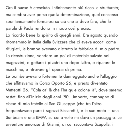
Ora il paese è cresciuto, infinitamente più ricco, e strutturato;
ma sembra aver perso quella determinazione, quel consenso
spontaneamente formatosi su ciò che si deve fare, che le
parole di Paola rendono in modo così preciso.
Lo ricordo bene lo spirito di quegli anni. Era agosto quando
ritornammo in Italia dalla Svizzera che ci aveva accolti come
rifugiati, le bombe avevano distrutto la fabbrica di mio padre.
La ricostruzione, vendere un po’ di materiale salvato nei
magazzini, e gettare i pilastri uno dopo l’altro, e riparare le
macchine, e ritrovare gli operai di prima.
Le bombe avevano fortemente danneggiato anche l’alloggio
che affittavamo in Corso Oporto 26, e presto diventato
Matteotti 26. “Cola ca’ là cha l’ha qule colone là”, dove saremo
restati fino all’inizio degli anni ’50. Umberto, compagno di
classe di mio fratello al San Giuseppe (che tra l’altro
frequentavano pure i ragazzi Biscaretti), e le sue moto – una
Sunbeam e una BMW, su cui a volte mi dava un passaggio. Le
avventure amorose di Gianni, di cui raccontava Scapolla, il