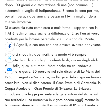
dopo 100 giorni è dimostrazione di una (non comune….)
autonomia e voglia di indipendenza. E come lo sono per me,
per altri versi, i due anni che passai in FIAT, i migliori della
mia via lavorativa.
Di quanto sia stato complesso e multiforme il rapporto con la
FIAT è testimonianza anche la diffidenza di Enzo Ferrari verso
Scarfiotti per la lontana parentela, via i Bourbon del Monte,
con gli Agnelli, e con uno che non doveva lavorare per vivere.
Il libro si snoda tra due morti, e la morte vi è sempre
presente: lo stillicidio degli incidenti fatali, i nomi degli idoli
delle folle, quasi tutti morti. Morti anche tra chi andava a
vederne le gesta: 80 persone nel solo disastro di Le Mans del
1955. In seguito all’incidente, molte gare della stagione furono
cancellate. Non si disputarono il Gran Premio di Germania, la
Coppa Acerbo e il Gran Premio di Svizzera. La Svizzera
introdusse una legge per vietare le gare automobilistiche sul
suo territorio (una normativa in vigore ancora oggi) mentre la
Mercedes, dopo aver vinto il campionato di F1 con Fangio, si