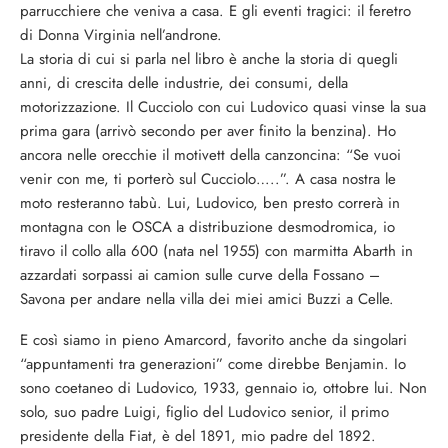
parrucchiere che veniva a casa. E gli eventi tragici: il feretro
di Donna Virginia nell’androne.
La storia di cui si parla nel libro è anche la storia di quegli
anni, di crescita delle industrie, dei consumi, della
motorizzazione. Il Cucciolo con cui Ludovico quasi vinse la sua
prima gara (arrivò secondo per aver finito la benzina). Ho
ancora nelle orecchie il motivett della canzoncina: “Se vuoi
venir con me, ti porterò sul Cucciolo…..”. A casa nostra le
moto resteranno tabù. Lui, Ludovico, ben presto correrà in
montagna con le OSCA a distribuzione desmodromica, io
tiravo il collo alla 600 (nata nel 1955) con marmitta Abarth in
azzardati sorpassi ai camion sulle curve della Fossano –
Savona per andare nella villa dei miei amici Buzzi a Celle.
E così siamo in pieno Amarcord, favorito anche da singolari
“appuntamenti tra generazioni” come direbbe Benjamin. Io
sono coetaneo di Ludovico, 1933, gennaio io, ottobre lui. Non
solo, suo padre Luigi, figlio del Ludovico senior, il primo
presidente della Fiat, è del 1891, mio padre del 1892.