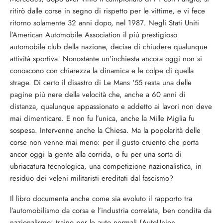
ritirò dalle corse in segno di rispetto per le vittime, e vi fece
ritorno solamente 32 anni dopo, nel 1987. Negli Stati Uniti
l’American Automobile Association il più prestigioso
automobile club della nazione, decise di chiudere qualunque
attività sportiva. Nonostante un’inchiesta ancora oggi non si
conoscono con chiarezza la dinamica e le colpe di quella
strage. Di certo il disastro di Le Mans ‘55 resta una delle
pagine più nere della velocità che, anche a 60 anni di
distanza, qualunque appassionato e addetto ai lavori non deve
mai dimenticare. E non fu l’unica, anche la Mille Miglia fu
sospesa. Intervenne anche la Chiesa. Ma la popolarità delle
corse non venne mai meno: per il gusto cruento che porta
ancor oggi la gente alla corrida, o fu per una sorta di
ubriacatura tecnologica, una competizione nazionalistica, in
residuo dei veleni militaristi ereditati dal fascismo?
Il libro documenta anche come sia evoluto il rapporto tra
l’automobilismo da corsa e l’industria correlata, ben condita da
nazionalismo: traino per le auto normali (AutoUnion,