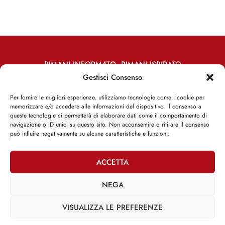
RIMANI INFORMATO, RIMANI ISPIRATO
Gestisci Consenso
Iscriviti alla Newsletter
Per fornire le migliori esperienze, utilizziamo tecnologie come i cookie per
memorizzare e/o accedere alle informazioni del dispositivo. Il consenso a
ISCRIVITI ADESSO
queste tecnologie ci permetterà di elaborare dati come il comportamento di
navigazione o ID unici su questo sito. Non acconsentire o ritirare il consenso
può influire negativamente su alcune caratteristiche e funzioni.
ACCETTA
Facebook
Twitter
Email
NEGA
VISUALIZZA LE PREFERENZE
@2025 | Franco Debenedetti | All Rights Reserved |
Privacy Policy