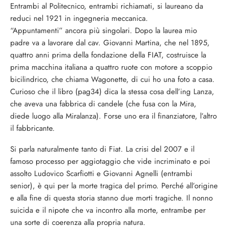
Entrambi al Politecnico, entrambi richiamati, si laureano da
reduci nel 1921 in ingegneria meccanica.
“Appuntamenti” ancora più singolari. Dopo la laurea mio
padre va a lavorare dal cav. Giovanni Martina, che nel 1895,
quattro anni prima della fondazione della FIAT, costruisce la
prima macchina italiana a quattro ruote con motore a scoppio
bicilindrico, che chiama Wagonette, di cui ho una foto a casa.
Curioso che il libro (pag34) dica la stessa cosa dell’ing Lanza,
che aveva una fabbrica di candele (che fusa con la Mira,
diede luogo alla Miralanza). Forse uno era il finanziatore, l’altro
il fabbricante.
Si parla naturalmente tanto di Fiat. La crisi del 2007 e il
famoso processo per aggiotaggio che vide incriminato e poi
assolto Ludovico Scarfiotti e Giovanni Agnelli (entrambi
senior), è qui per la morte tragica del primo. Perché all’origine
e alla fine di questa storia stanno due morti tragiche. Il nonno
suicida e il nipote che va incontro alla morte, entrambe per
una sorte di coerenza alla propria natura.