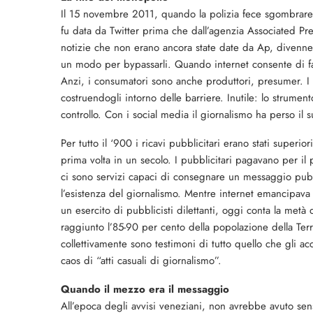
Il 15 novembre 2011, quando la polizia fece sgombrare d
fu data da Twitter prima che dall’agenzia Associated Pre
notizie che non erano ancora state date da Ap, divenne
un modo per bypassarli. Quando internet consente di far
Anzi, i consumatori sono anche produttori, presumer. I 
costruendogli intorno delle barriere. Inutile: lo strume
controllo. Con i social media il giornalismo ha perso il
Per tutto il ‘900 i ricavi pubblicitari erano stati superior
prima volta in un secolo. I pubblicitari pagavano per i
ci sono servizi capaci di consegnare un messaggio pubbli
l’esistenza del giornalismo. Mentre internet emancipava l’
un esercito di pubblicisti dilettanti, oggi conta la metà
raggiunto l’85-90 per cento della popolazione della Terr
collettivamente sono testimoni di tutto quello che gli ac
caos di “atti casuali di giornalismo”.
Quando il mezzo era il messaggio
All’epoca degli avvisi veneziani, non avrebbe avuto sens