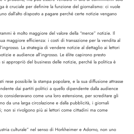
aga è cruciale per definire la funzione del giornalismo: ci vuole
no dall’alto disposto a pagare perché certe notizie vengano
rammi è molto maggiore del valore della “merce” notizie. Il
sua maggiore efficienza: i costi di transazione per la vendita al
’ingrosso. La strategia di vendere notizie al dettaglio ai lettori
tizie e audience all’ingrosso. Le élite capirono presto
ca si appropriò del business delle notizie, perché la politica è
ti rese possibile la stampa popolare, e la sua diffusione attrasse
endente dai partiti politici a quello dipendente dalla audience
i lo consideravano come una loro estensione, per screditare gli
o da una larga circolazione e dalla pubblicità, i giornali
; non si rivolgono più ai lettori come cittadini ma come
ustria culturale” nel senso di Horkheimer e Adorno, non uno