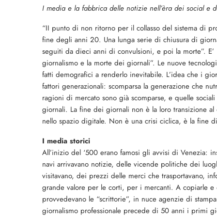
I media e la fabbrica delle notizie nell’èra dei social e
“II punto di non ritorno per il collasso del sistema di pr
fine degli anni 20. Una lunga serie di chiusura di giorn
seguiti da dieci anni di convulsioni, e poi la morte”. E’ 
giornalismo e la morte dei giornali”. Le nuove tecnolo
fatti demografici a renderlo inevitabile. L’idea che i gi
fattori generazionali: scomparsa la generazione che nutr
ragioni di mercato sono già scomparse, e quelle sociali s
giornali. La fine dei giornali non è la loro transizione 
nello spazio digitale. Non è una crisi ciclica, è la fine 
I media storici
All’inizio del ‘500 erano famosi gli avvisi di Venezia: in
navi arrivavano notizie, delle vicende politiche dei luog
visitavano, dei prezzi delle merci che trasportavano, in
grande valore per le corti, per i mercanti. A copiarle e d
provvedevano le “scrittorie”, in nuce agenzie di stampa.
giornalismo professionale precede di 50 anni i primi gio