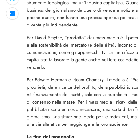
strumento ideologico, ma un’industria capitalista. Quand
business del giornalismo da quello di vendere notizie ai
poiché questi, non hanno una precisa agenda politica, co
diventa più indipendente.
Per David Smythe, “prodotto” dei mass media è il potere
e alla sostenibilità del mercato (e delle élite). Incons
comunicazione, come gli apparecchi Tv. La mercificazio
capitalista: fa lavorare la gente anche nel loro cosidde
venderlo.
Per Edward Herman e Noam Chomsky il modello è “Prop
proprietà, della ricerca del profitto, della pubblicità, s
né finanziamento dei partiti, solo con la pubblicità i
di consenso nelle masse. Per i mass media i ricavi dalla 
pubblicitari sono un costo necessario, una sorta di tarif
giornalismo. Una situazione ideale per le redazioni, ma 
una via alterativa per raggiungere la loro audience.
La fine del monopolio