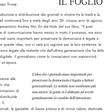
 dopo Trump
oduzione e distribuzione dei giornali si situerà tra la metà e la
ali continuerà fino a metà degli anni 30: cinque anni di agonia,
perentorio Andrey Mir, fin dal titolo del suo libro, “Il post
gie di comunicazione hanno messo in moto il processo, ma sono
ornali siano importanti per preservare la democrazia è legata a
e queste idee, non ci sarà più ragione per la loro esistenza: le
ono legate alla restante vita dell’ultima generazione che ha letto
al digitale: il giornalismo come lo conosciamo non sopravvivrà
di un’epoca.
sieme alle
hi che
formazioni di
istribuirle
 Il
rnali, le gazzette: di basso prezzo e di minor valore, destinate