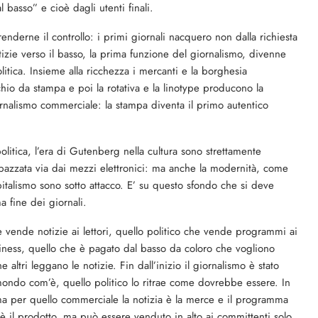
basso” e cioè dagli utenti finali.
renderne il controllo: i primi giornali nacquero non dalla richiesta
tizie verso il basso, la prima funzione del giornalismo, divenne
litica. Insieme alla ricchezza i mercanti e la borghesia
hio da stampa e poi la rotativa e la linotype producono la
rnalismo commerciale: la stampa diventa il primo autentico
politica, l’era di Gutenberg nella cultura sono strettamente
a spazzata via dai mezzi elettronici: ma anche la modernità, come
pitalismo sono sotto attacco. E’ su questo sfondo che si deve
a fine dei giornali.
 vende notizie ai lettori, quello politico che vende programmi ai
ness, quello che è pagato dal basso da coloro che vogliono
 altri leggano le notizie. Fin dall’inizio il giornalismo è stato
 mondo com’è, quello politico lo ritrae come dovrebbe essere. In
a per quello commerciale la notizia è la merce e il programma
è il prodotto, ma può essere venduto in alto ai committenti solo