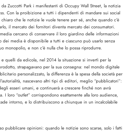
a Zuccotti Park i manifestanti di Occupy Wall Street, la notizia
ss. Con la proibizione a tutti i dipendenti di mandare sui social
 chiaro che le notizie le vuole tenere per sé, anche quando c’è
lo, il mercato dei fornitori diventa mercato dei consumatori.
media cercano di conservare il loro giardino delle informazioni
nto dei media è disponibile a tutti e ciascuno può usarlo senza
 suo monopolio, e non c’è nulla che lo possa riprodurre.
i e quelli da edicola, nel 2014 la situazione si invertì per la
l prodotto, strapagavano per la sua consegna: nel mondo digitale
citario personalizzato, la differenza è la spesa della società per
autorialità, nascevano altri tipi di editori, meglio “pubblicatori”:
 degli esseri umani, e continuerà a crescere finché non avrà
a. I loro “outlet” corrispondono esattamente alla loro audience,
cade intorno, e lo distribuiscono a chiunque in un incalcolabile
o pubblicare opinioni: quando le notizie sono scarse, solo i fatti