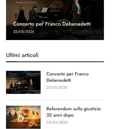
Referen
Una gon
Intervis
Concerto per Franco Debenedetti
dopo
Navalny 
Stampa
“Un cap
25/05/2026
03/04/20
27/03/20
11/03/20
13/01/20
Ultimi articoli
Concerto per Franco
Debenedetti
25/05/2026
Referendum sulla giustizia:
32 anni dopo
03/04/2026