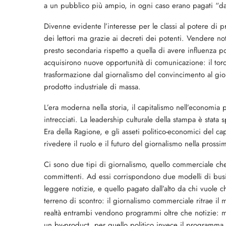
a un pubblico più ampio, in ogni caso erano pagati “dal 
Divenne evidente l’interesse per le classi al potere di p
dei lettori ma grazie ai decreti dei potenti. Vendere no
presto secondaria rispetto a quella di avere influenza po
acquisirono nuove opportunità di comunicazione: il torc
trasformazione dal giornalismo del convincimento al gio
prodotto industriale di massa.
L’era moderna nella storia, il capitalismo nell’economia 
intrecciati. La leadership culturale della stampa è stat
Era della Ragione, e gli asseti politico-economici del ca
rivedere il ruolo e il futuro del giornalismo nella prossim
Ci sono due tipi di giornalismo, quello commerciale che
committenti. Ad essi corrispondono due modelli di busi
leggere notizie, e quello pagato dall’alto da chi vuole che
terreno di scontro: il giornalismo commerciale ritrae il
realtà entrambi vendono programmi oltre che notizie: m
un by-product, per quello politico invece il programma 