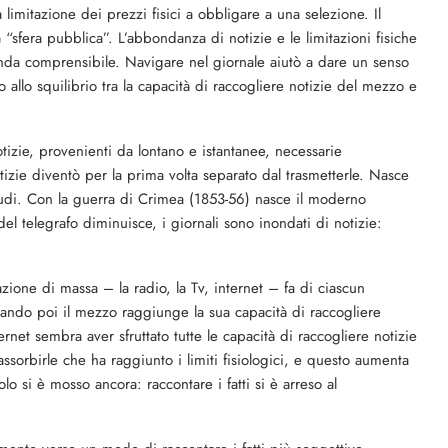
limitazione dei prezzi fisici a obbligare a una selezione. Il
 “sfera pubblica”. L’abbondanza di notizie e le limitazioni fisiche
enda comprensibile. Navigare nel giornale aiutò a dare un senso
o allo squilibrio tra la capacità di raccogliere notizie del mezzo e
tizie, provenienti da lontano e istantanee, necessarie
otizie diventò per la prima volta separato dal trasmetterle. Nasce
 crudi. Con la guerra di Crimea (1853-56) nasce il moderno
el telegrafo diminuisce, i giornali sono inondati di notizie:
ione di massa – la radio, la Tv, internet – fa di ciascun
Quando poi il mezzo raggiunge la sua capacità di raccogliere
rnet sembra aver sfruttato tutte le capacità di raccogliere notizie
 assorbirle che ha raggiunto i limiti fisiologici, e questo aumenta
dolo si è mosso ancora: raccontare i fatti si è arreso al