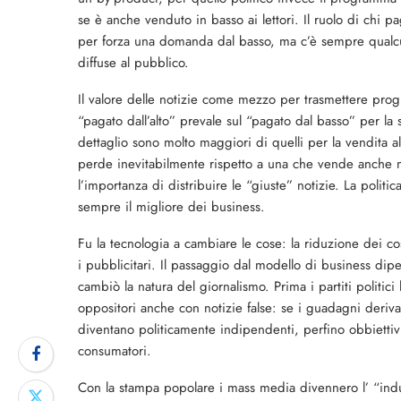
se è anche venduto in basso ai lettori. Il ruolo di chi p
per forza una domanda dal basso, ma c’è sempre qualcu
diffuse al pubblico.
Il valore delle notizie come mezzo per trasmettere prog
“pagato dall’alto” prevale sul “pagato dal basso” per la 
dettaglio sono molto maggiori di quelli per la vendita all
perde inevitabilmente rispetto a una che vende anche no
l’importanza di distribuire le “giuste” notizie. La politi
sempre il migliore dei business.
Fu la tecnologia a cambiare le cose: la riduzione dei cos
i pubblicitari. Il passaggio dal modello di business dip
cambiò la natura del giornalismo. Prima i partiti politic
oppositori anche con notizie false: se i guadagni derivan
diventano politicamente indipendenti, perfino obbiettivi
consumatori.
Con la stampa popolare i mass media divennero l’ “ind