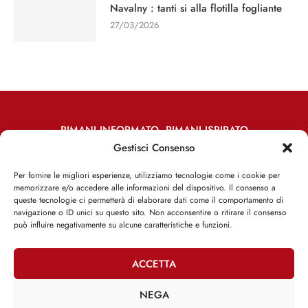
Navalny : tanti si alla flotilla fogliante
27/03/2026
RIMANI INFORMATO, RIMANI ISPIRATO
Gestisci Consenso
Iscriviti alla Newsletter
Per fornire le migliori esperienze, utilizziamo tecnologie come i cookie per
memorizzare e/o accedere alle informazioni del dispositivo. Il consenso a
ISCRIVITI ADESSO
queste tecnologie ci permetterà di elaborare dati come il comportamento di
navigazione o ID unici su questo sito. Non acconsentire o ritirare il consenso
può influire negativamente su alcune caratteristiche e funzioni.
ACCETTA
Facebook
Twitter
Email
NEGA