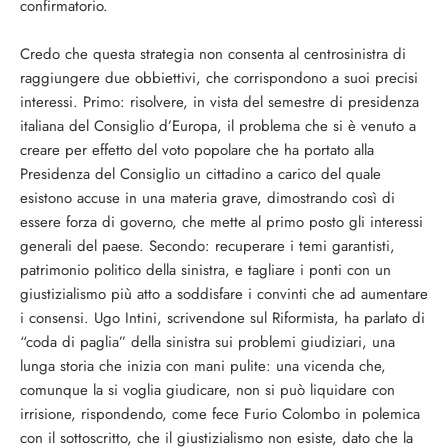
confirmatorio.
Credo che questa strategia non consenta al centrosinistra di
raggiungere due obbiettivi, che corrispondono a suoi precisi
interessi. Primo: risolvere, in vista del semestre di presidenza
italiana del Consiglio d’Europa, il problema che si è venuto a
creare per effetto del voto popolare che ha portato alla
Presidenza del Consiglio un cittadino a carico del quale
esistono accuse in una materia grave, dimostrando così di
essere forza di governo, che mette al primo posto gli interessi
generali del paese. Secondo: recuperare i temi garantisti,
patrimonio politico della sinistra, e tagliare i ponti con un
giustizialismo più atto a soddisfare i convinti che ad aumentare
i consensi. Ugo Intini, scrivendone sul Riformista, ha parlato di
“coda di paglia” della sinistra sui problemi giudiziari, una
lunga storia che inizia con mani pulite: una vicenda che,
comunque la si voglia giudicare, non si può liquidare con
irrisione, rispondendo, come fece Furio Colombo in polemica
con il sottoscritto, che il giustizialismo non esiste, dato che la