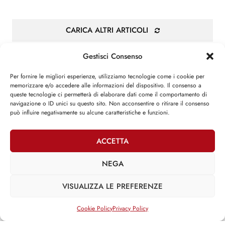
CARICA ALTRI ARTICOLI
Gestisci Consenso
Per fornire le migliori esperienze, utilizziamo tecnologie come i cookie per
memorizzare e/o accedere alle informazioni del dispositivo. Il consenso a
queste tecnologie ci permetterà di elaborare dati come il comportamento di
Attività parlamentare
navigazione o ID unici su questo sito. Non acconsentire o ritirare il consenso
può influire negativamente su alcune caratteristiche e funzioni.
»
XII LEGISLATURA
ACCETTA
Iniziative legislative
»
XIII LEGISLATURA
NEGA
Iniziative legislative
Interventi su DDL
VISUALIZZA LE PREFERENZE
Attività non legislativa
»
XIV LEGISLATURA
Cookie Policy
Privacy Policy
Iniziative legislative