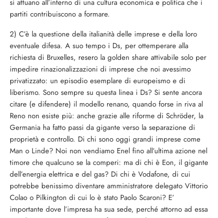
si attuano all’interno di una cultura economica e politica che i
partiti contribuiscono a formare.
2) C’è la questione della italianità delle imprese e della loro
eventuale difesa. A suo tempo i Ds, per ottemperare alla
richiesta di Bruxelles, resero la golden share attivabile solo per
impedire rinazionalizzazioni di imprese che noi avessimo
privatizzato: un episodio esemplare di europeismo e di
liberismo. Sono sempre su questa linea i Ds? Si sente ancora
citare (e difendere) il modello renano, quando forse in riva al
Reno non esiste più: anche grazie alle riforme di Schröder, la
Germania ha fatto passi da gigante verso la separazione di
proprietà e controllo. Di chi sono oggi grandi imprese come
Man o Linde? Noi non vendiamo Enel fino all’ultima azione nel
timore che qualcuno se la comperi: ma di chi è Eon, il gigante
dell’energia elettrica e del gas? Di chi è Vodafone, di cui
potrebbe benissimo diventare amministratore delegato Vittorio
Colao o Pilkington di cui lo è stato Paolo Scaroni? E’
importante dove l’impresa ha sua sede, perché attorno ad essa