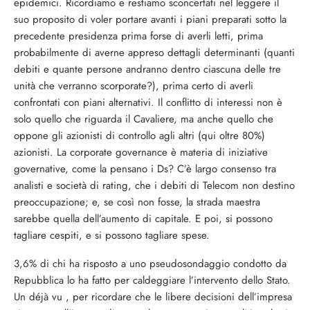
epidemici. Ricordiamo e restiamo sconcertati nel leggere il
suo proposito di voler portare avanti i piani preparati sotto la
precedente presidenza prima forse di averli letti, prima
probabilmente di averne appreso dettagli determinanti (quanti
debiti e quante persone andranno dentro ciascuna delle tre
unità che verranno scorporate?), prima certo di averli
confrontati con piani alternativi. Il conflitto di interessi non è
solo quello che riguarda il Cavaliere, ma anche quello che
oppone gli azionisti di controllo agli altri (qui oltre 80%)
azionisti. La corporate governance è materia di iniziative
governative, come la pensano i Ds? C’è largo consenso tra
analisti e società di rating, che i debiti di Telecom non destino
preoccupazione; e, se così non fosse, la strada maestra
sarebbe quella dell’aumento di capitale. E poi, si possono
tagliare cespiti, e si possono tagliare spese.
3,6% di chi ha risposto a uno pseudosondaggio condotto da
Repubblica lo ha fatto per caldeggiare l’intervento dello Stato.
Un déjà vu , per ricordare che le libere decisioni dell’impresa