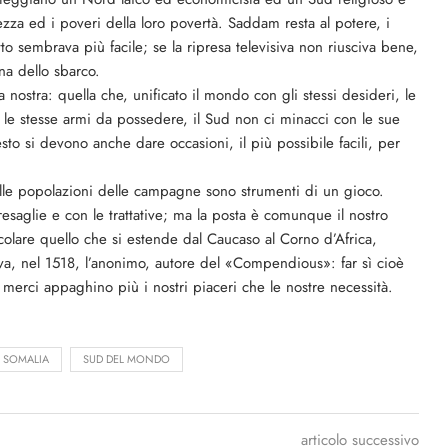
hezza ed i poveri della loro povertà. Saddam resta al potere, i
o sembrava più facile; se la ripresa televisiva non riusciva bene,
na dello sbarco.
 nostra: quella che, unificato il mondo con gli stessi desideri, le
, le stesse armi da possedere, il Sud non ci minacci con le sue
to si devono anche dare occasioni, il più possibile facili, per
elle popolazioni delle campagne sono strumenti di un gioco.
esaglie e con le trattative; ma la posta è comunque il nostro
colare quello che si estende dal Caucaso al Corno d’Africa,
eva, nel 1518, l’anonimo, autore del «Compendious»: far sì cioè
o merci appaghino più i nostri piaceri che le nostre necessità.
SOMALIA
SUD DEL MONDO
articolo successivo