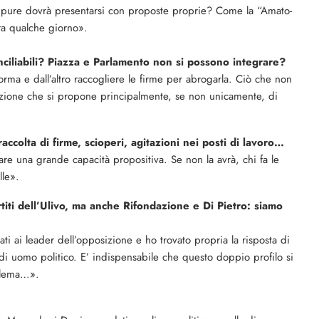
ppure dovrà presentarsi con proposte proprie? Co­me la “Amato-
ra qual­che giorno».
ciliabili? Piazza e Parlamento non si pos­sono integrare?
rma e dall’altro rac­cogliere le firme per abro­garla. Ciò che non
izione che si propone principal­mente, se non unicamente, di
accolta di fir­me, scioperi, agitazioni nei posti di lavoro…
are una grande capacità propositiva. Se non la avrà, chi fa le
lle».
rtiti dell’Ulivo, ma anche Rifondazione e Di Pietro: siamo
i ai leader dell’op­posizione e ho trovato pro­pria la risposta di
e di uomo politico. E’ indispen­sabile che questo doppio profilo si
oblema…».