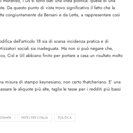
 Morando, i Ds si sono dati una linea politica: quella di una
e. Da questo punto di vista trovo significativo il fatto che la
fatta congiuntamen­te da Bersani e da Letta, a rappresentare così
difica dell’articolo 18 sia di scarsa incidenza pra­tica e di
tizzatori socia­li sia inadeguata. Ma non si può negare che,
co, Cisl e Uil abbiano finito per portare a casa un risultato molto
na misura di stampo key­nesiano, non certo thatche­riano. E’ una
sare le aliquote più alte, taglia le tasse per i redditi più bassi
 STAMPA
PATTO PER L'ITALIA
POLITICA