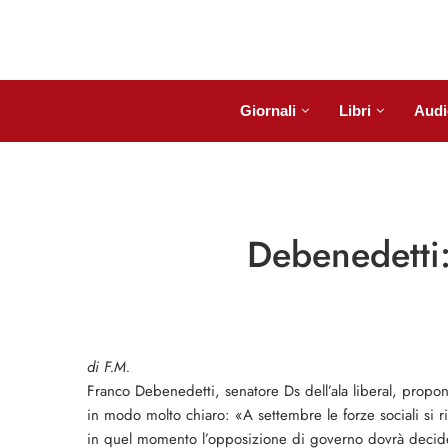
Giornali
Libri
Audi
Debenedetti:
di F.M.
Franco Debenedetti, se­natore Ds dell’ala libe­ral, propo
in modo molto chiaro: «A set­tembre le forze sociali si rit
in quel momento l’opposizione di governo dovrà decidere