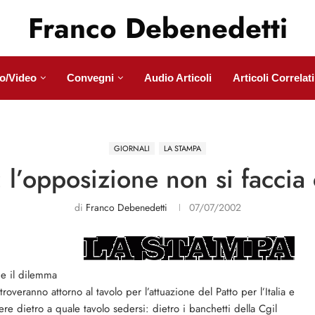
Franco Debenedetti
o/Video
Convegni
Audio Articoli
Articoli Correlati
GIORNALI
LA STAMPA
 l’opposizione non si faccia
di
Franco Debenedetti
07/07/2002
ne il dilemma
roveranno attorno al ta­volo per l’attuazione del Patto per l’Italia e
 die­tro a quale tavolo sedersi: dietro i banchetti della Cgil