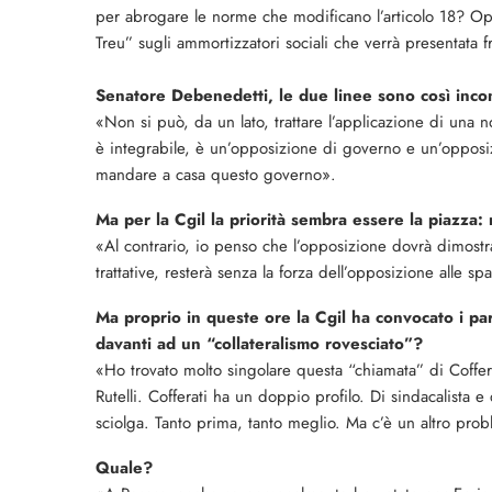
per abrogare le norme che modificano l’articolo 18? O
Treu” sugli ammortizzatori sociali che verrà presentata f
Senatore Debenedetti, le due linee sono così incon
«Non si può, da un lato, trattare l’applicazione di una no
è integra­bile, è un’opposizione di governo e un’oppos
mandare a casa questo governo».
Ma per la Cgil la priori­tà sembra essere la piazza: r
«Al contrario, io penso che l’opposizione dovrà dimo­str
trattative, resterà senza la forza dell’opposi­zione alle spa
Ma proprio in queste ore la Cgil ha convoca­to i pa
davanti ad un “collateralismo rove­sciato”?
«Ho trovato molto singola­re questa “chiamata” di Cofferat
Rutelli. Cofferati ha un doppio pro­filo. Di sindacalista 
sciolga. Tanto prima, tanto meglio. Ma c’è un altro pr
Quale?