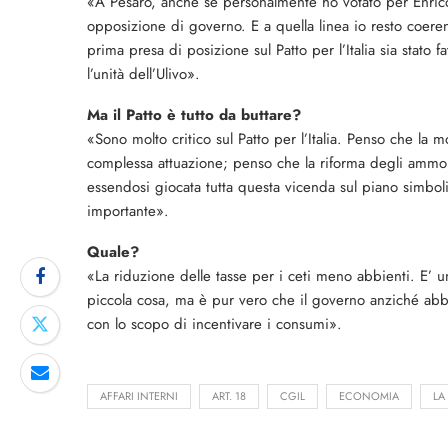
«A Pesaro, anche se perso­nalmente ho votato per Enrico
opposizio­ne di governo. E a quella linea io resto coerent
prima presa di posizione sul Patto per l’Italia sia stato 
l’unità dell’Ulivo».
Ma il Patto è tutto da buttare?
«Sono molto critico sul Pat­to per l’Italia. Penso che la mo
complessa attua­zione; penso che la riforma degli ammor
essendosi giocata tutta questa vicen­da sul piano simboli
importante».
Quale?
«La riduzione delle tasse per i ceti meno abbienti. E’ u
piccola cosa, ma è pur vero che il gover­no anziché abbas
con lo scopo di incentivare i consumi».
AFFARI INTERNI
ART. 18
CGIL
ECONOMIA
LA