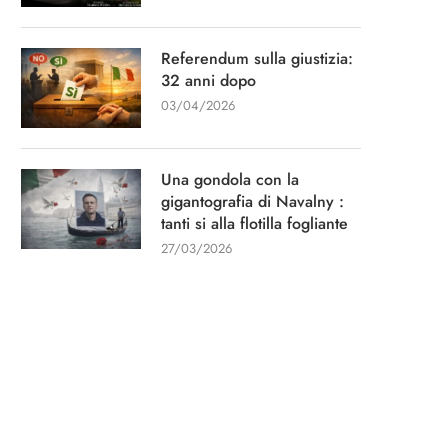
Referendum sulla giustizia:
32 anni dopo
03/04/2026
Una gondola con la
gigantografia di Navalny :
tanti si alla flotilla fogliante
27/03/2026
Intervista per il quotidiano “La
“Un capitano di 15 an
Stampa”
13/01/2026
11/03/2026