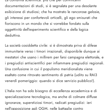
La comunità scientifica: più che per convincenti
documentazioni di studi, si è segnalata per una desolante
esibizione di studiosi; che ha mostrato le rancorose gelosie,
gli interessi per confortevoli orticelli, gli ego smisurati che
fioriscono in un mondo che si vorrebbe fondato sulla
oggettività dell’esperimento scientifico e della logica
deduttiva.
La società cosiddetta civile: si è dimostrata priva di difese
immunitarie verso i timori irrazionali, disponibile dunque ai
mestatori che usano i millirem per farsi campagna elettorale, e
i pregiudizi antiscientifici per infiammare pregiudizi regionali.
Una confusione in cui il populismo meridionalista viene
esaltato come ritrovato sentimento di patria (udito su RAI3
venerdì pomeriggio: quando si dice servizio pubblico!).
L’Italia non ha solo bisogno di eccellenza accademica e di
specializzazione tecnologica, ma anche di colmare diffuse
ignoranze, superstiziosi timori, radicati pregiudizi: ieri
nell’opposizione agli OGM, nelle battaglie contro