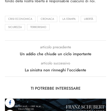
fondo della nostra libertà è responsabile ciascuno di noi.
CRISI ECONOMICA
CRONACA
LA STAMPA
LIBERTÀ
SICUREZZA
TERRORISMO
articolo precedente
Un addio che chiude un ciclo importante
articolo successivo
La sinistra non rinneghi l’occidente
TI POTREBBE INTERESSARE