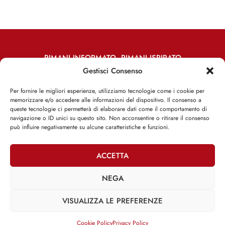
RIMANI INFORMATO, RIMANI ISPIRATO
Gestisci Consenso
Iscriviti alla Newsletter
Per fornire le migliori esperienze, utilizziamo tecnologie come i cookie per
memorizzare e/o accedere alle informazioni del dispositivo. Il consenso a
ISCRIVITI ADESSO
queste tecnologie ci permetterà di elaborare dati come il comportamento di
navigazione o ID unici su questo sito. Non acconsentire o ritirare il consenso
può influire negativamente su alcune caratteristiche e funzioni.
ACCETTA
Facebook
Twitter
Email
NEGA
VISUALIZZA LE PREFERENZE
@2025 | Franco Debenedetti | All Rights Reserved |
Privacy Policy
–
Cookie Policy
Cookie Policy
Privacy Policy