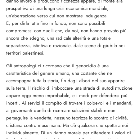
dànno lavoro e producono ricchezza appare, di fronte alla
prospettiva di una lunga crisi economica mondiale,
un’aberrazione verso cui non mostrare indulgenza.
E, per dirla tutta fino in fondo, non sono possibili
compromessi con quelli che, da noi, non hanno provato più
ancora che sdegno, una radicale alterità e una totale
separatezza, istintiva e razionale, dalle scene di giubilo nei
territori palestinesi.
Gli antropologi ci ricordano che il genocidio è una
caratteristica del genere umano, una costante che ne
accompagna tutta la storia, fin dagli albori del suo apparire
sulla terra. Il rischio di imboccare una strada di autodistruzione
appare oggi meno improbabile, e i modi per difendersi più
incerti. Ai servizi il compito di trovare i colpevoli e i mandanti,
ai governanti quello di ricercare soluzioni stabili e non
perseguire la vendetta, nessuno teorizza lo scontro di civiltà,
cristiana contro musulmana. Ma c’è qualcosa che spetta a noi
individualmente. Di un riarmo morale per difendere i valori di