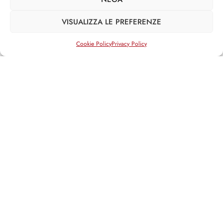
Interventi su DDL
Attività non legislativa
VISUALIZZA LE PREFERENZE
»
XIV LEGISLATURA
Iniziative legislative
Cookie Policy
Privacy Policy
Interventi su DDL
Attività non legislativa
Social media
Facebook
Twitter
Email
Articoli in evidenza