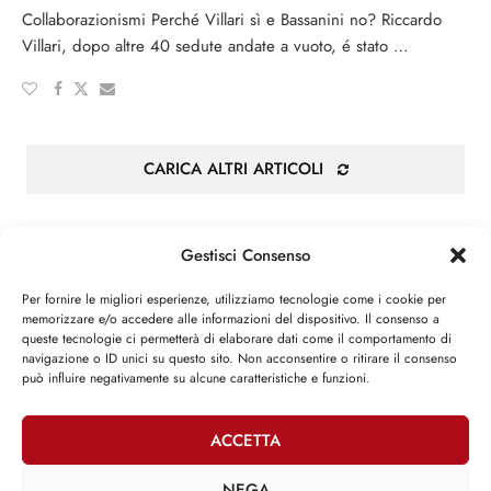
Collaborazionismi Perché Villari sì e Bassanini no? Riccardo
Villari, dopo altre 40 sedute andate a vuoto, é stato …
CARICA ALTRI ARTICOLI
Gestisci Consenso
Per fornire le migliori esperienze, utilizziamo tecnologie come i cookie per
Attività parlamentare
memorizzare e/o accedere alle informazioni del dispositivo. Il consenso a
queste tecnologie ci permetterà di elaborare dati come il comportamento di
navigazione o ID unici su questo sito. Non acconsentire o ritirare il consenso
può influire negativamente su alcune caratteristiche e funzioni.
»
XII LEGISLATURA
Iniziative legislative
ACCETTA
»
XIII LEGISLATURA
Iniziative legislative
NEGA