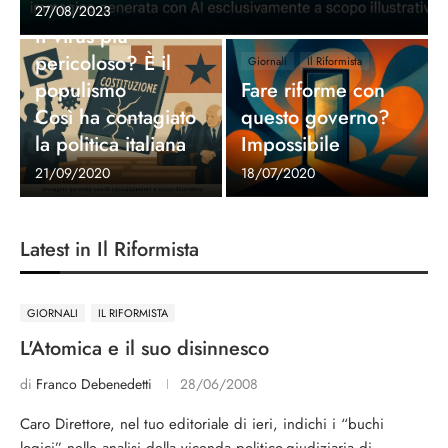
Giornali
Il Riformista
27/08/2023
II virus più
pericoloso? È il
Giornali
Il Riformista
populismo
Fare riforme con
Così ha contagiato
questo governo?
la politica italiana
Impossibile
21/09/2020
18/07/2020
Latest in Il Riformista
GIORNALI
IL RIFORMISTA
L'Atomica e il suo disinnesco
di
Franco Debenedetti
28/06/2008
Caro Direttore, nel tuo editoriale di ieri, indichi i “buchi