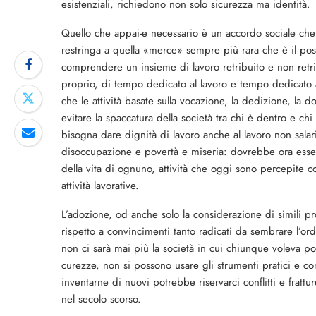
esistenziali, ri­chiedono non solo sicurezza ma identità.
Quello che appai-e neces­sario è un accordo sociale che 
restringa a quella «merce» sempre più rara che è il post
comprendere un insieme di lavoro retribuito e non retri
proprio, di tempo dedicato al lavoro e tempo dedicato all
che le attività basate sulla vocazione, la dedizione, la 
evitare la spaccatura del­la società tra chi è dentro e chi 
bisogna dare dignità di lavoro anche al lavoro non salari
disoccupazio­ne e povertà e miseria: do­vrebbe ora esse
della vita di ognuno, attività che oggi sono percepite co
attività lavorative.
L’adozione, od anche solo la considerazione di simili pro
rispetto a convinci­menti tanto radicati da sembrare l’or
non ci sarà mai più la società in cui chiunque voleva pote
curezze, non si possono usare gli strumenti pratici e co
inventarne di nuovi potrebbe riservarci conflitti e frat­tu
nel secolo scorso.