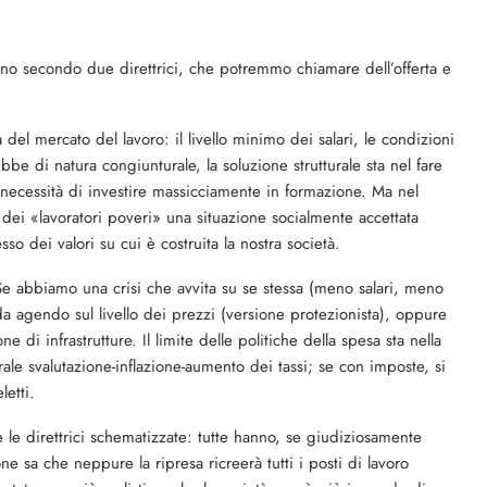
no secondo due direttri­ci, che potremmo chiamare dell’offerta e
 del mercato del lavoro: il livello minimo dei salari, le condizioni
bbe di natura con­giunturale, la soluzione strutturale sta nel fare
a ne­cessità di investire massic­ciamente in formazione. Ma nel
 dei «lavoratori poveri» una situazione social­mente accettata
o dei valori su cui è costruita la nostra società.
Se abbiamo una crisi che avvita su se stessa (meno sa­lari, meno
endo sul livel­lo dei prezzi (versione prote­zionista), oppure
di in­frastrutture. Il limite delle politiche della spesa sta nella
irale svalutazione-inflazione­-aumento dei tassi; se con im­poste, si
letti.
 le direttrici schematizzate: tutte hanno, se giudiziosamente
e sa che neppure la ripresa ricreerà tutti i posti di lavoro