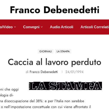
Franco Debenedetti
o/Video
Convegni
Audio Articoli
Articoli Correlati
GIORNALI
LA STAMPA
Caccia al lavoro perduto
di
Franco Debenedetti
24/01/1994
beni che oggi
logia di­
na disoccupazione del 38%: e per l’Italia non sa­rebbe
 nell’impostazione concettuale con cui viene af­frontato il