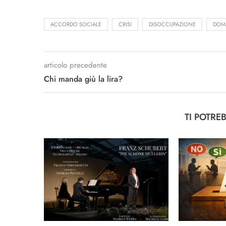
ACCORDO SOCIALE
CRISI
DISOCCUPAZIONE
DOM
articolo precedente
Chi manda giù la lira?
TI POTRE