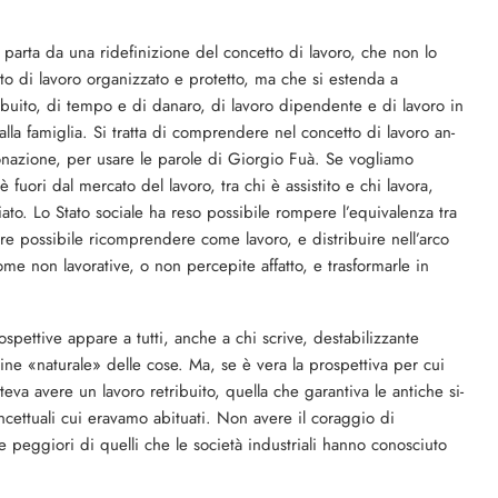
parta da una ridefinizione del concetto di lavoro, che non lo
o di lavoro organiz­zato e protetto, ma che si estenda a
buito, di tempo e di danaro, di lavoro dipendente e di lavoro in
a fami­glia. Si tratta di comprende­re nel concetto di lavoro an­
donazione, per usare le paro­le di Giorgio Fuà. Se voglia­mo
è fuori dal mercato del la­voro, tra chi è assistito e chi lavora,
ato. Lo Stato sociale ha reso possibile rompere l’e­quivalenza tra
re possibile ricomprendere come lavoro, e distribuire nell’arco
me non lavorative, o non perce­pite affatto, e trasformarle in
spettive appare a tutti, anche a chi scrive, destabiliz­zante
dine «naturale» delle cose. Ma, se è vera la prospettiva per cui
va ave­re un lavoro retribuito, quel­la che garantiva le antiche si­
ncettuali cui eravamo abitua­ti. Non avere il coraggio di
re peggiori di quelli che le società industriali hanno co­nosciuto