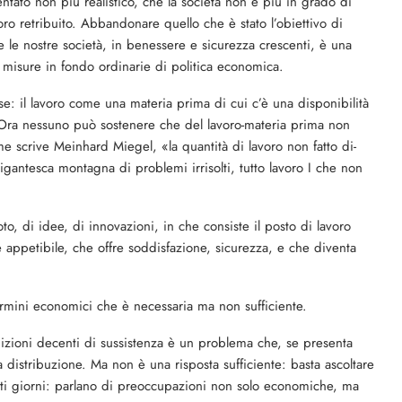
ntato non più realistico, che la so­cietà non è più in grado di
o­ro retribuito. Abbandonare quello che è stato l’obiettivo di
 le nostre società, in be­nessere e sicurezza crescenti, è una
misure in fondo or­dinarie di politica economi­ca.
se: il lavoro come una materia prima di cui c’è una disponibilità
o. Ora nessuno può sostenere che del lavoro-materia prima non
me scrive Meinhard Miegel, «la quan­tità di lavoro non fatto di­
ntesca montagna di pro­blemi irrisolti, tutto lavoro I che non
o, di idee, di innovazioni, in che consiste il posto di la­voro
 appetibile, che of­fre soddisfazione, sicurezza, e che diventa
termini economici che è necessaria ma non sufficiente.
ndizioni decenti di sussistenza è un problema che, se presenta
a distribuzione. Ma non è una risposta sufficiente: basta ascoltare
uesti giorni: parlano di preoccupazioni non solo eco­nomiche, ma