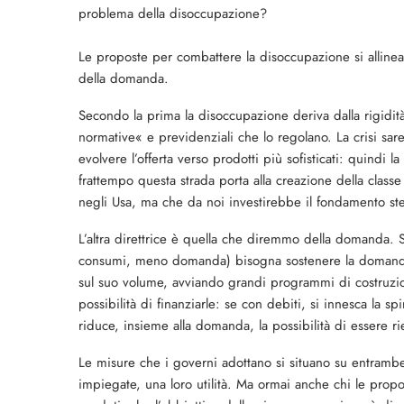
problema della di­soccupazione?
Le proposte per combattere la disoccupazione si allinea
della domanda.
Secondo la prima la disoccu­pazione deriva dalla rigidità
normative« e pre­videnziali che lo regolano. La crisi sare
evolvere l’offerta verso prodotti più sofisticati: quindi l
frattempo questa strada porta alla creazione della classe
negli Usa, ma che da noi investirebbe il fondamento stess
L’altra direttrice è quella che diremmo della domanda. 
consumi, meno domanda) bisogna sostenere la domanda ag
sul suo vo­lume, avviando grandi programmi di costruzione 
possibilità di finanziarle: se con debiti, si innesca la sp
riduce, insieme alla domanda, la possibilità di essere rie
Le misure che i governi adottano si situano su entrambe
impiegate, una loro utilità. Ma ormai anche chi le propon