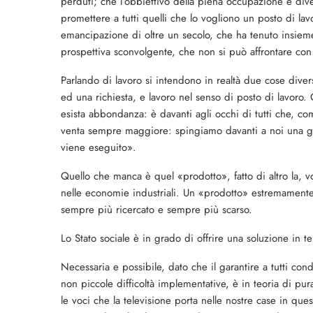
perdu­ti; che l’obbiettivo della pie­na occupazione è dive
promettere a tutti quelli che lo vogliono un posto di lav
emancipazione di oltre un secolo, che ha tenuto insie­me
prospettiva sconvolgente, che non si può affron­tare con 
Parlando di lavoro si in­tendono in realtà due cose diver
ed una richie­sta, e lavoro nel senso di po­sto di lavor
esista abbondanza: è davanti agli oc­chi di tutti che, co
venta sempre maggiore: spingiamo davanti a noi una giga
viene eseguito».
Quello che manca è quel «prodotto», fatto di altro la, vot
nelle economie indu­striali. Un «prodotto» estre­mamente
sempre più ri­cercato e sempre più scarso.
Lo Stato sociale è in grado di offrire una soluzione in 
Necessaria e possibile, dato che il garantire a tutti co
non piccole difficoltà implementative, è in teoria di pur
le voci che la televi­sione porta nelle nostre case in q