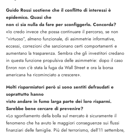
Guido Rossi sostiene che il conflitto di interessi è
epidemico. Quasi che
non ci sia nulla da fare per sconfiggerlo. Concorda?
«Io credo invece che possa continuare il percorso, se non
“virtuoso”, almeno funzionale, di asimmetrie informative,
eccessi, correzioni che sanzionano certi comportamenti e
aumentano la trasparenza. Sembra che gli investitori credano
in questa funzione propulsiva delle asimmetrie: dopo il caso
Enron non c’è stata la fuga da Wall Street e ora la borsa
americana ha ricominciato a crescere».
Molti risparmiatori però si sono sentiti defraudati e
soprattutto hanno
visto andare in fumo larga parte dei loro risparmi.
Sarebbe bene cercare di prevenire?
«Lo sgonfiamento della bolla sul mercato è sicuramente il
fenomeno che ha avuto le maggiori conseguenze sui flussi
finanziari delle famiglie. Più del terrorismo, dell’11 settembre,