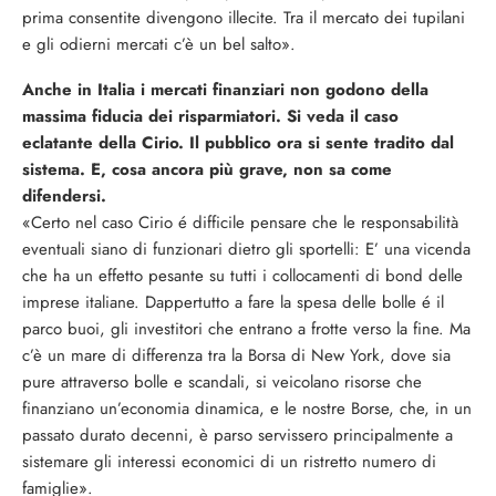
prima consentite divengono illecite. Tra il mercato dei tupilani
e gli odierni mercati c’è un bel salto».
Anche in Italia i mercati finanziari non godono della
massima fiducia dei risparmiatori. Si veda il caso
eclatante della Cirio. Il pubblico ora si sente tradito dal
sistema. E, cosa ancora più grave, non sa come
difendersi.
«Certo nel caso Cirio é difficile pensare che le responsabilità
eventuali siano di funzionari dietro gli sportelli: E’ una vicenda
che ha un effetto pesante su tutti i collocamenti di bond delle
imprese italiane. Dappertutto a fare la spesa delle bolle é il
parco buoi, gli investitori che entrano a frotte verso la fine. Ma
c’è un mare di differenza tra la Borsa di New York, dove sia
pure attraverso bolle e scandali, si veicolano risorse che
finanziano un’economia dinamica, e le nostre Borse, che, in un
passato durato decenni, è parso servissero principalmente a
sistemare gli interessi economici di un ristretto numero di
famiglie».