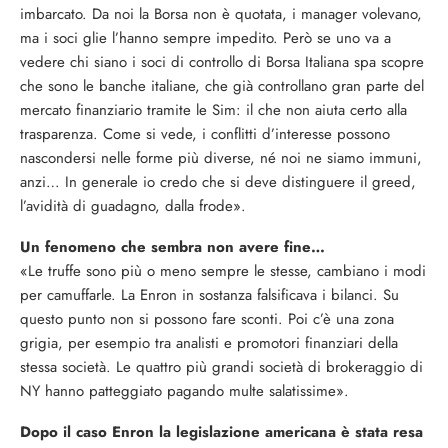
imbarcato. Da noi la Borsa non è quotata, i manager volevano,
ma i soci glie l’hanno sempre impedito. Però se uno va a
vedere chi siano i soci di controllo di Borsa Italiana spa scopre
che sono le banche italiane, che già controllano gran parte del
mercato finanziario tramite le Sim: il che non aiuta certo alla
trasparenza. Come si vede, i conflitti d’interesse possono
nascondersi nelle forme più diverse, né noi ne siamo immuni,
anzi… In generale io credo che si deve distinguere il greed,
l’avidità di guadagno, dalla frode».
Un fenomeno che sembra non avere fine…
«Le truffe sono più o meno sempre le stesse, cambiano i modi
per camuffarle. La Enron in sostanza falsificava i bilanci. Su
questo punto non si possono fare sconti. Poi c’è una zona
grigia, per esempio tra analisti e promotori finanziari della
stessa società. Le quattro più grandi società di brokeraggio di
NY hanno patteggiato pagando multe salatissime».
Dopo il caso Enron la legislazione americana è stata resa