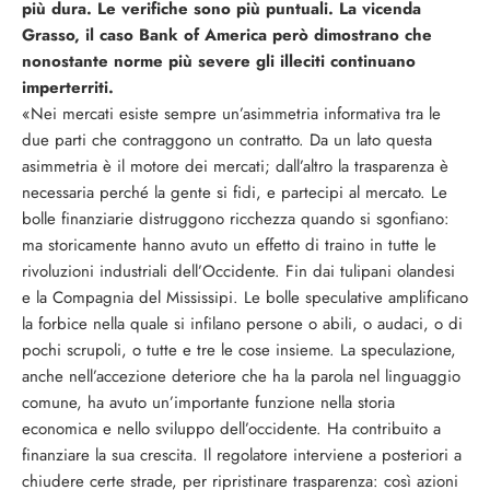
più dura. Le verifiche sono più puntuali. La vicenda
Grasso, il caso Bank of America però dimostrano che
nonostante norme più severe gli illeciti continuano
imperterriti.
«Nei mercati esiste sempre un’asimmetria informativa tra le
due parti che contraggono un contratto. Da un lato questa
asimmetria è il motore dei mercati; dall’altro la trasparenza è
necessaria perché la gente si fidi, e partecipi al mercato. Le
bolle finanziarie distruggono ricchezza quando si sgonfiano:
ma storicamente hanno avuto un effetto di traino in tutte le
rivoluzioni industriali dell’Occidente. Fin dai tulipani olandesi
e la Compagnia del Mississipi. Le bolle speculative amplificano
la forbice nella quale si infilano persone o abili, o audaci, o di
pochi scrupoli, o tutte e tre le cose insieme. La speculazione,
anche nell’accezione deteriore che ha la parola nel linguaggio
comune, ha avuto un’importante funzione nella storia
economica e nello sviluppo dell’occidente. Ha contribuito a
finanziare la sua crescita. Il regolatore interviene a posteriori a
chiudere certe strade, per ripristinare trasparenza: così azioni