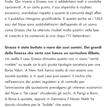
frode. Qui invece a Grasso non si addebitano reati o condotte
riprovevoli. A un certo punto, il suo stipendio è risultato
eccessivo, scandaloso rispetto a quanto la comunità degli affari
e il pubblico ritengono giustificabile. E questo anche se i 1363
soci del Nyse sono soddisfattissimi dell’operato di un uomo
come Grasso che ha ottenuto risultati molto positivi nella fase
di crescita e ha contenuto la crisi dopo l’11 Settembre».
Grasso è stato buttato a mare dai suoi uomini. Dai grandi
della finanza che certo non hanno un curriculum illibato.
«In realtà il caso Grasso dimostra quanto non ci siano “verità
rivelate” su quale sia la più giusta tipologia societaria per una
Borsa Valori. A New York hanno scelto di non essere una
società quotata, e in quel caso può esserci il rischio che
nell’esercizio dei poteri regolatori e di controllo per
l’ammissione alla quotazione prevalgano gli interessi economici
del Nyse a “far cassa” chiudendo gli occhi. A Parigi e Bonn,
la Borsa è quotata, eppure in Germania il Neuer Markt ha
dovuto chiudere per le “bufale” che aveva