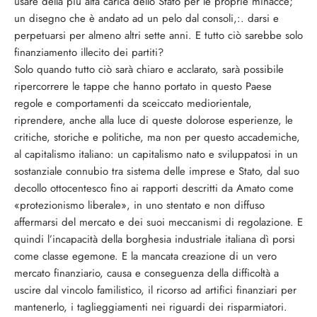
usare della più alta carica dello Stato per le proprie minacce;
un disegno che è andato ad un pelo dal consoli,:. darsi e
perpetuarsi per almeno altri sette anni. E tutto ciò sarebbe solo
finanziamento illecito dei partiti?
Solo quando tutto ciò sarà chiaro e acclarato, sarà possibile
ripercorrere le tappe che hanno portato in questo Paese
regole e comportamenti da sceiccato mediorientale,
riprendere, anche alla luce di queste dolorose esperienze, le
critiche, storiche e politiche, ma non per questo accademiche,
al capitalismo italiano: un capitalismo nato e sviluppatosi in un
sostanziale connubio tra sistema delle imprese e Stato, dal suo
decollo ottocentesco fino ai rapporti descritti da Amato come
«protezionismo liberale», in uno stentato e non diffuso
affermarsi del mercato e dei suoi meccanismi di regolazione. E
quindi l’incapacità della borghesia industriale italiana dì porsi
come classe egemone. E la mancata creazione di un vero
mercato finanziario, causa e conseguenza della difficoltà a
uscire dal vincolo familistico, il ricorso ad artifici finanziari per
mantenerlo, i taglieggiamenti nei riguardi dei risparmiatori.