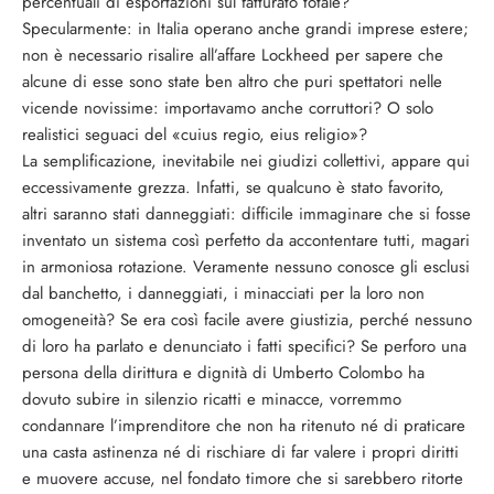
percentuali di esportazioni sul fatturato totale?
Specularmente: in Italia operano anche grandi imprese estere;
non è necessario risalire all’affare Lockheed per sapere che
alcune di esse sono state ben altro che puri spettatori nelle
vicende novissime: importavamo anche corruttori? O solo
realistici seguaci del «cuius regio, eius religio»?
La semplificazione, inevitabile nei giudizi collettivi, appare qui
eccessivamente grezza. Infatti, se qualcuno è stato favorito,
altri saranno stati danneggiati: difficile immaginare che si fosse
inventato un sistema così perfetto da accontentare tutti, magari
in armoniosa rotazione. Veramente nessuno conosce gli esclusi
dal banchetto, i danneggiati, i minacciati per la loro non
omogeneità? Se era così facile avere giustizia, perché nessuno
di loro ha parlato e denunciato i fatti specifici? Se perforo una
persona della dirittura e dignità di Umberto Colombo ha
dovuto subire in silenzio ricatti e minacce, vorremmo
condannare l’imprenditore che non ha ritenuto né di praticare
una casta astinenza né di rischiare di far valere i propri diritti
e muovere accuse, nel fondato timore che si sarebbero ritorte