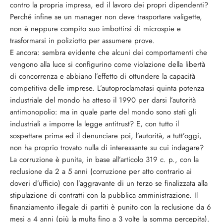
contro la propria impresa, ed il lavoro dei propri dipendenti?
Perché infine se un manager non deve trasportare valigette,
non è neppure compito suo imbottirsi di microspie e
trasformarsi in poliziotto per assumere prove.
E ancora: sembra evidente che alcuni dei comportamenti che
vengono alla luce si configurino come violazione della libertà
di concorrenza e abbiano l’effetto di ottundere la capacità
competitiva delle imprese. L’autoproclamatasi quinta potenza
industriale del mondo ha atteso il 1990 per darsi l’autorità
antimonopolio: ma in quale parte del mondo sono stati gli
industriali a imporre la legge antitrust? E, con tutto il
sospettare prima ed il denunciare poi, l’autorità, a tutt’oggi,
non ha proprio trovato nulla di interessante su cui indagare?
La corruzione è punita, in base all’articolo 319 c. p., con la
reclusione da 2 a 5 anni (corruzione per atto contrario ai
doveri d’ufficio) con l’aggravante di un terzo se finalizzata alla
stipulazione di contratti con la pubblica amministrazione. Il
finanziamento illegale di partiti è punito con la reclusione da 6
mesi a 4 anni (più la multa fino a 3 volte la somma percepita).