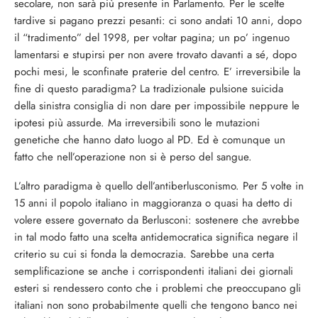
secolare, non sarà più presente in Parlamento. Per le scelte
tardive si pagano prezzi pesanti: ci sono andati 10 anni, dopo
il “tradimento” del 1998, per voltar pagina; un po’ ingenuo
lamentarsi e stupirsi per non avere trovato davanti a sé, dopo
pochi mesi, le sconfinate praterie del centro. E’ irreversibile la
fine di questo paradigma? La tradizionale pulsione suicida
della sinistra consiglia di non dare per impossibile neppure le
ipotesi più assurde. Ma irreversibili sono le mutazioni
genetiche che hanno dato luogo al PD. Ed è comunque un
fatto che nell’operazione non si è perso del sangue.
L’altro paradigma è quello dell’antiberlusconismo. Per 5 volte in
15 anni il popolo italiano in maggioranza o quasi ha detto di
volere essere governato da Berlusconi: sostenere che avrebbe
in tal modo fatto una scelta antidemocratica significa negare il
criterio su cui si fonda la democrazia. Sarebbe una certa
semplificazione se anche i corrispondenti italiani dei giornali
esteri si rendessero conto che i problemi che preoccupano gli
italiani non sono probabilmente quelli che tengono banco nei