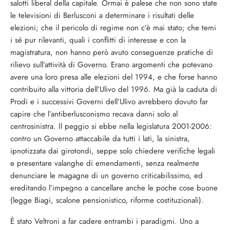
salotti liberal della capitale. Ormai è palese che non sono state
le televisioni di Berlusconi a determinare i risultati delle
elezioni; che il pericolo di regime non c’è mai stato; che temi
i sé pur rilevanti, quali i conflitti di interesse e con la
magistratura, non hanno però avuto conseguenze pratiche di
rilievo sull’attività di Governo. Erano argomenti che potevano
avere una loro presa alle elezioni del 1994, e che forse hanno
contribuito alla vittoria dell’Ulivo del 1996. Ma già la caduta di
Prodi e i successivi Governi dell’Ulivo avrebbero dovuto far
capire che l’antiberlusconismo recava danni solo al
centrosinistra. Il peggio si ebbe nella legislatura 2001-2006:
contro un Governo attaccabile da tutti i lati, la sinistra,
ipnotizzata dai girotondi, seppe solo chiedere verifiche legali
e presentare valanghe di emendamenti, senza realmente
denunciare le magagne di un governo criticabilissimo, ed
ereditando l’impegno a cancellare anche le poche cose buone
(legge Biagi, scalone pensionistico, riforme costituzionali).
È stato Veltroni a far cadere entrambi i paradigmi. Uno a