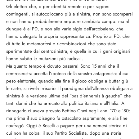
Gli elettori che, o per identità remote o per ragioni
contingenti, si autocollocano più a sinistra, non sono scomparsi
e non hanno probabilmente neppure cambiato campo: ma al
dunque è al PD, e non alle varie sigle dell’arcobaleno, che
hanno delegato la propria rappresentanza. Proprio al PD, che
di tutte le metamorfosi e ricombinazioni che sono state
sperimentate dal centrosinistra, è quella in cui i geni originari
hanno subito le mutazioni più radicali.
Ma quanto tempo è dovuto passare! Sono 15 anni che il
centrosinistra accetta l’ipoteca della sinistra antagonista: il cui
peso elettorale, quando alla fine il gioco obbliga a buttar giù
le carte, si rivela irrisorio. Il paradigma dell’alleanza obbligata a
sinistra è la versione ultima del “pas d’ennemis à gauche” che
tanti danni che ha arrecato alla politica italiana e all’Italia. A
rinnegarlo ci aveva provato Bettino Craxi negli anni ’70 e ’80:
ma prima il suo disegno fu ostacolato aspramente, e alla fine
naufragò. Oggi è Boselli a pagare per una nemesi storica di
cui non ha colpa: il suo Partito Socialista, dopo una storia