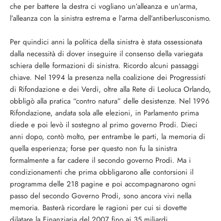
che per battere la destra ci vogliano un’alleanza e un’arma,
l’alleanza con la sinistra estrema e l’arma dell’antiberlusconismo.
Per quindici anni la politica della sinistra è stata ossessionata
dalla necessità di dover inseguire il consenso della variegata
schiera delle formazioni di sinistra. Ricordo alcuni passaggi
chiave. Nel 1994 la presenza nella coalizione dei Progressisti
di Rifondazione e dei Verdi, oltre alla Rete di Leoluca Orlando,
obbligò alla pratica “contro natura” delle desistenze. Nel 1996
Rifondazione, andata sola alle elezioni, in Parlamento prima
diede e poi levò il sostegno al primo governo Prodi. Dieci
anni dopo, contò molto, per entrambe le parti, la memoria di
quella esperienza; forse per questo non fu la sinistra
formalmente a far cadere il secondo governo Prodi. Ma i
condizionamenti che prima obbligarono alle contorsioni il
programma delle 218 pagine e poi accompagnarono ogni
passo del secondo Governo Prodi, sono ancora vivi nella
memoria. Basterà ricordare le ragioni per cui si dovette
dilatare la Finanziaria del 2007 fino ai 35 miliardi.