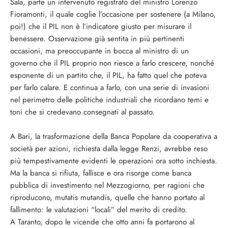
Sala, parte un intervenuto registrato del ministro Lorenzo
Fioramonti, il quale coglie l’occasione per sostenere (a Milano,
poi!) che il PIL non è l’indicatore giusto per misurare il
benessere. Osservazione già sentita in più pertinenti
occasioni, ma preoccupante in bocca al ministro di un
governo che il PIL proprio non riesce a farlo crescere, nonché
esponente di un partito che, il PIL, ha fatto quel che poteva
per farlo calare. E continua a farlo, con una serie di invasioni
nel perimetro delle politiche industriali che ricordano temi e
toni che si credevano consegnati al passato.
A Bari, la trasformazione della Banca Popolare da cooperativa a
società per azioni, richiesta dalla legge Renzi, avrebbe reso
più tempestivamente evidenti le operazioni ora sotto inchiesta.
Ma la banca si rifiuta, fallisce e ora risorge come banca
pubblica di investimento nel Mezzogiorno, per ragioni che
riproducono, mutatis mutandis, quelle che hanno portato al
fallimento: le valutazioni “locali” del merito di credito.
A Taranto, dopo le vicende che otto anni fa portarono al