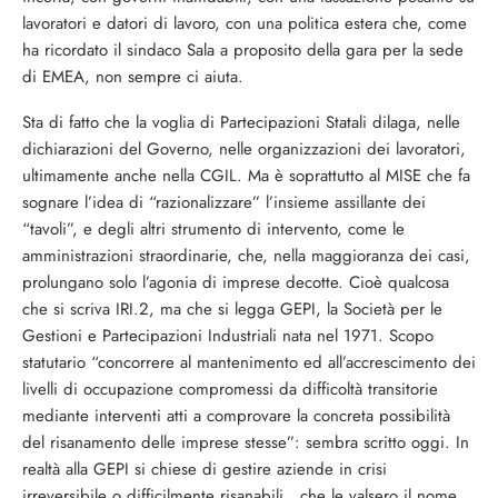
lavoratori e datori di lavoro, con una politica estera che, come
ha ricordato il sindaco Sala a proposito della gara per la sede
di EMEA, non sempre ci aiuta.
Sta di fatto che la voglia di Partecipazioni Statali dilaga, nelle
dichiarazioni del Governo, nelle organizzazioni dei lavoratori,
ultimamente anche nella CGIL. Ma è soprattutto al MISE che fa
sognare l’idea di “razionalizzare” l’insieme assillante dei
“tavoli”, e degli altri strumento di intervento, come le
amministrazioni straordinarie, che, nella maggioranza dei casi,
prolungano solo l’agonia di imprese decotte. Cioè qualcosa
che si scriva IRI.2, ma che si legga GEPI, la Società per le
Gestioni e Partecipazioni Industriali nata nel 1971. Scopo
statutario “concorrere al mantenimento ed all’accrescimento dei
livelli di occupazione compromessi da difficoltà transitorie
mediante interventi atti a comprovare la concreta possibilità
del risanamento delle imprese stesse”: sembra scritto oggi. In
realtà alla GEPI si chiese di gestire aziende in crisi
irreversibile o difficilmente risanabili , che le valsero il nome