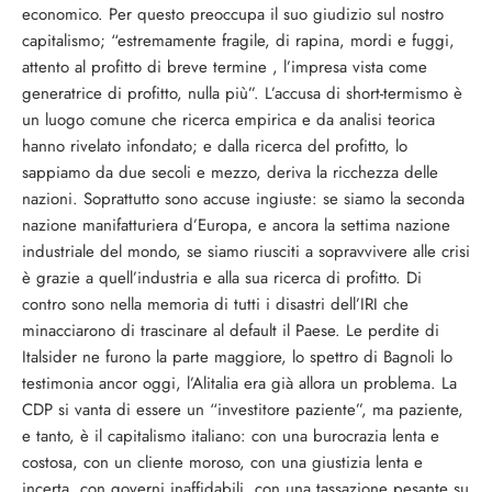
economico. Per questo preoccupa il suo giudizio sul nostro
capitalismo; “estremamente fragile, di rapina, mordi e fuggi,
attento al profitto di breve termine , l’impresa vista come
generatrice di profitto, nulla più”. L’accusa di short-termismo è
un luogo comune che ricerca empirica e da analisi teorica
hanno rivelato infondato; e dalla ricerca del profitto, lo
sappiamo da due secoli e mezzo, deriva la ricchezza delle
nazioni. Soprattutto sono accuse ingiuste: se siamo la seconda
nazione manifatturiera d’Europa, e ancora la settima nazione
industriale del mondo, se siamo riusciti a sopravvivere alle crisi
è grazie a quell’industria e alla sua ricerca di profitto. Di
contro sono nella memoria di tutti i disastri dell’IRI che
minacciarono di trascinare al default il Paese. Le perdite di
Italsider ne furono la parte maggiore, lo spettro di Bagnoli lo
testimonia ancor oggi, l’Alitalia era già allora un problema. La
CDP si vanta di essere un “investitore paziente”, ma paziente,
e tanto, è il capitalismo italiano: con una burocrazia lenta e
costosa, con un cliente moroso, con una giustizia lenta e
incerta, con governi inaffidabili, con una tassazione pesante su