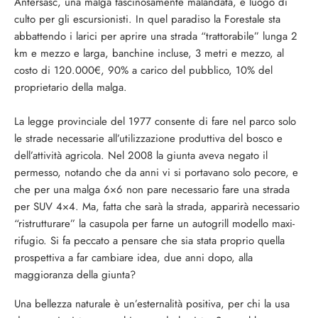
Antersasc, una malga fascinosamente malandata, è luogo di
culto per gli escursionisti. In quel paradiso la Forestale sta
abbattendo i larici per aprire una strada “trattorabile” lunga 2
km e mezzo e larga, banchine incluse, 3 metri e mezzo, al
costo di 120.000€, 90% a carico del pubblico, 10% del
proprietario della malga.
La legge provinciale del 1977 consente di fare nel parco solo
le strade necessarie all’utilizzazione produttiva del bosco e
dell’attività agricola. Nel 2008 la giunta aveva negato il
permesso, notando che da anni vi si portavano solo pecore, e
che per una malga 6×6 non pare necessario fare una strada
per SUV 4×4. Ma, fatta che sarà la strada, apparirà necessario
“ristrutturare” la casupola per farne un autogrill modello maxi-
rifugio. Si fa peccato a pensare che sia stata proprio quella
prospettiva a far cambiare idea, due anni dopo, alla
maggioranza della giunta?
Una bellezza naturale è un’esternalità positiva, per chi la usa