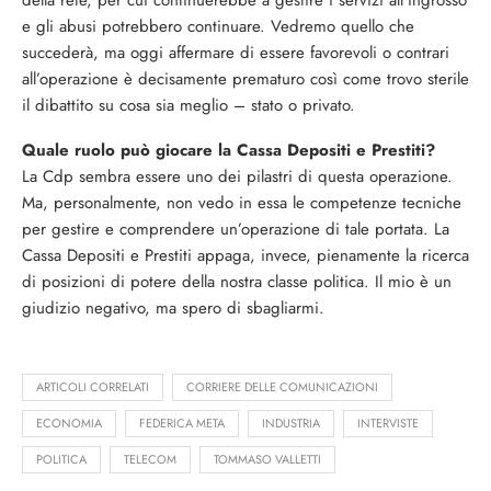
della rete, per cui continuerebbe a gestire i servizi all’ingrosso
e gli abusi potrebbero continuare. Vedremo quello che
succederà, ma oggi affermare di essere favorevoli o contrari
all’operazione è decisamente prematuro così come trovo sterile
il dibattito su cosa sia meglio – stato o privato.
Quale ruolo può giocare la Cassa Depositi e Prestiti?
La Cdp sembra essere uno dei pilastri di questa operazione.
Ma, personalmente, non vedo in essa le competenze tecniche
per gestire e comprendere un’operazione di tale portata. La
Cassa Depositi e Prestiti appaga, invece, pienamente la ricerca
di posizioni di potere della nostra classe politica. Il mio è un
giudizio negativo, ma spero di sbagliarmi.
ARTICOLI CORRELATI
CORRIERE DELLE COMUNICAZIONI
ECONOMIA
FEDERICA META
INDUSTRIA
INTERVISTE
POLITICA
TELECOM
TOMMASO VALLETTI