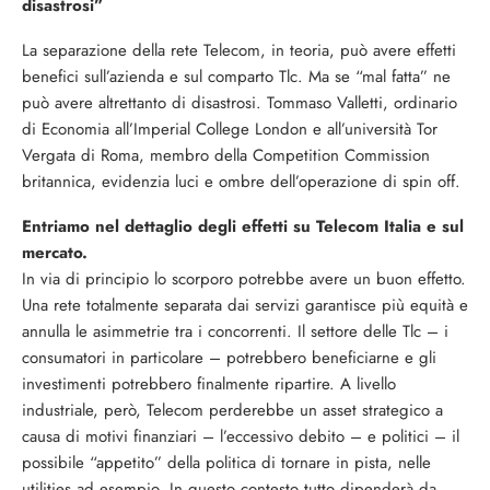
disastrosi”
La separazione della rete Telecom, in teoria, può avere effetti
benefici sull’azienda e sul comparto Tlc. Ma se “mal fatta” ne
può avere altrettanto di disastrosi. Tommaso Valletti, ordinario
di Economia all’Imperial College London e all’università Tor
Vergata di Roma, membro della Competition Commission
britannica, evidenzia luci e ombre dell’operazione di spin off.
Entriamo nel dettaglio degli effetti su Telecom Italia e sul
mercato.
In via di principio lo scorporo potrebbe avere un buon effetto.
Una rete totalmente separata dai servizi garantisce più equità e
annulla le asimmetrie tra i concorrenti. Il settore delle Tlc – i
consumatori in particolare – potrebbero beneficiarne e gli
investimenti potrebbero finalmente ripartire. A livello
industriale, però, Telecom perderebbe un asset strategico a
causa di motivi finanziari – l’eccessivo debito – e politici – il
possibile “appetito” della politica di tornare in pista, nelle
utilities ad esempio. In questo contesto tutto dipenderà da