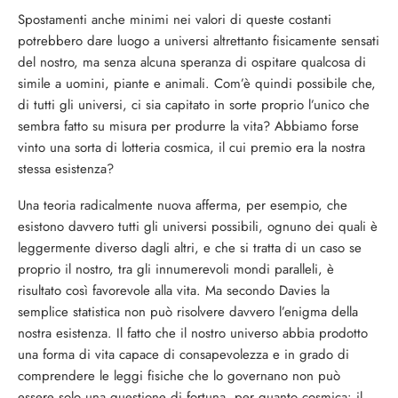
Spostamenti anche minimi nei valori di queste costanti
potrebbero dare luogo a universi altrettanto fisicamente sensati
del nostro, ma senza alcuna speranza di ospitare qualcosa di
simile a uomini, piante e animali. Com’è quindi possibile che,
di tutti gli universi, ci sia capitato in sorte proprio l’unico che
sembra fatto su misura per produrre la vita? Abbiamo forse
vinto una sorta di lotteria cosmica, il cui premio era la nostra
stessa esistenza?
Una teoria radicalmente nuova afferma, per esempio, che
esistono davvero tutti gli universi possibili, ognuno dei quali è
leggermente diverso dagli altri, e che si tratta di un caso se
proprio il nostro, tra gli innumerevoli mondi paralleli, è
risultato così favorevole alla vita. Ma secondo Davies la
semplice statistica non può risolvere davvero l’enigma della
nostra esistenza. Il fatto che il nostro universo abbia prodotto
una forma di vita capace di consapevolezza e in grado di
comprendere le leggi fisiche che lo governano non può
essere solo una questione di fortuna, per quanto cosmica: il