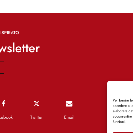
ISPIRATO
ewsletter
Per fornire l
accedere alle
elaborare da
acconsentire 
cebook
Twitter
Email
funzioni.