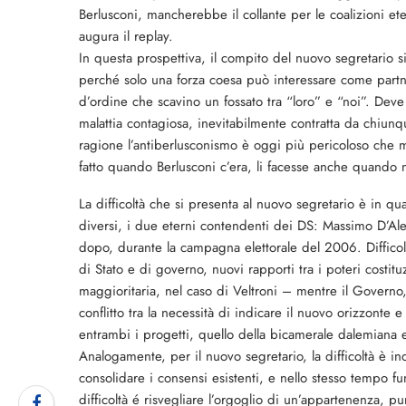
Berlusconi, mancherebbe il collante per le coalizioni e
augura il replay.
In questa prospettiva, il compito del nuovo segretario 
perché solo una forza coesa può interessare come partn
d’ordine che scavino un fossato tra “loro” e “noi”. Dev
malattia contagiosa, inevitabilmente contratta da chiun
ragione l’antiberlusconismo è oggi più pericoloso che ma
fatto quando Berlusconi c’era, li facesse anche quando 
La difficoltà che si presenta al nuovo segretario è in q
diversi, i due eterni contendenti dei DS: Massimo D’Ale
dopo, durante la campagna elettorale del 2006. Difficol
di Stato e di governo, nuovi rapporti tra i poteri costit
maggioritaria, nel caso di Veltroni – mentre il Governo, 
conflitto tra la necessità di indicare il nuovo orizzonte e
entrambi i progetti, quello della bicamerale dalemiana e
Analogamente, per il nuovo segretario, la difficoltà è in
consolidare i consensi esistenti, e nello stesso tempo f
difficoltà é risvegliare l’orgoglio di un’appartenenza, p