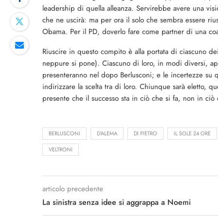
leadership di quella alleanza. Servirebbe avere una visi
che ne uscirà: ma per ora il solo che sembra essere riusc
Obama. Per il PD, doverlo fare come partner di una co
Riuscire in questo compito è alla portata di ciascuno dei
neppure si pone). Ciascuno di loro, in modi diversi, ap
presenteranno nel dopo Berlusconi; e le incertezze su 
indirizzare la scelta tra di loro. Chiunque sarà eletto, q
presente che il successo sta in ciò che si fa, non in ciò
BERLUSCONI
D'ALEMA
DI PIETRO
IL SOLE 24 ORE
VELTRONI
articolo precedente
La sinistra senza idee si aggrappa a Noemi