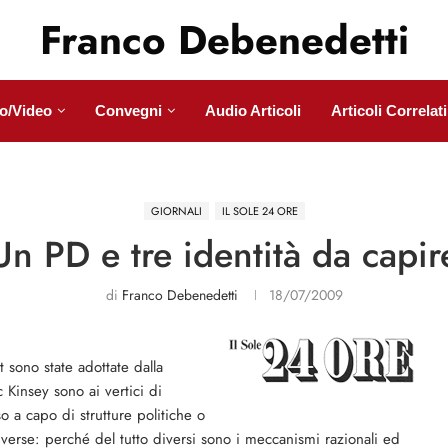
Franco Debenedetti
o/Video
Convegni
Audio Articoli
Articoli Correlati
GIORNALI
IL SOLE 24 ORE
Un PD e tre identità da capir
di
Franco Debenedetti
18/07/2009
sono state adottate dalla
c Kinsey sono ai vertici di
 a capo di strutture politiche o
verse: perché del tutto diversi sono i meccanismi razionali ed