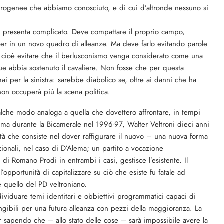
terogenee che abbiamo conosciuto, e di cui d’altronde nessuno si
si presenta complicato. Deve compattare il proprio campo,
er in un novo quadro di alleanze. Ma deve farlo evitando parole
e cioè evitare che il berlusconismo venga considerato come una
que abbia sostenuto il cavaliere. Non fosse che per questa
i per la sinistra: sarebbe diabolico se, oltre ai danni che ha
non occuperà più la scena politica.
ualche modo analoga a quella che dovettero affrontare, in tempi
ma durante la Bicamerale nel 1996-97, Walter Veltroni dieci anni
tà che consiste nel dover raffigurare il nuovo – una nuova forma
uzionali, nel caso di D’Alema; un partito a vocazione
di Romano Prodi in entrambi i casi, gestisce l’esistente. Il
 l’opportunità di capitalizzare su ciò che esiste fu fatale ad
 quello del PD veltroniano.
dividuare temi identitari e obbiettivi programmatici capaci di
ungibili per una futura alleanza con pezzi della maggioranza. La
ur sapendo che – allo stato delle cose – sarà impossibile avere la