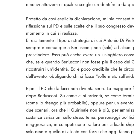
emotivi attraverso i quali si sceglie un dentifricio da qu
Protetto da così esplicita dichiarazione, mi sia consent
riflessione sul PD e sulle scelte che il suo congresso d
momento in cui si realizza.
E’ esattamente il tipo di strategia di cui Antonio Di Pie
sempre e comunque a Berlusconi; non (solo) ad alcuni p
prescindere. Essa può anche avere un lusinghiero cons
che, se e quando Berlusconi non fosse più il capo del Go
ricostruirsi un’identità. Ed è poco credibile che le circ
dell’evento, obbligando chi si fosse “soffermato sull’ar
E’per il PD che la faccenda diventa seria. La maggiore 
dopo Berlusconi. Su come ci si arriverà, se come termine 
(come io ritengo più probabile), oppure per un evento c
due scenari, ora che il Quirinale non è più, per ammiss
sostanza variazioni sullo stesso tema: personaggi politic
maggioranza, in competizione tra loro per la leadership.
solo essere quello di alleato con forze che oggi fanno p