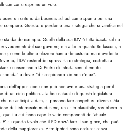
elli con cui si esprime un voto.
ito usare un criterio da business school come spunto per una
eve compiere. Questo: é perdente una strategia che si vanifica nel
tro sta dando esempio. Quella della sua IDV é tutta basata sul no
rovvedimenti del suo governo, ma a lui in quanto Berlusconi, a
enso, come le ultime elezioni hanno dimostrato: ma é evidente
verno, l’IDV resterebbe sprovvista di strategia, costretta a
ostanze consentano a Di Pietro di intestarsene il merito
ida sponda” a dover “dir sospirando «io non c’era»”.
forza dell’opposizione non può non avere una strategia per il
di un ciclo politico, alla fine naturale di questa legislatura
he ne anticipi la data, si possono fare congetture diverse. Ma i
ione dell’interessato medesimo, un esito plausibile, sarebbero in
i, quelli a cui fanno capo le varie componenti dell’attuale
 E’ su questo tavolo che il PD dovrà fare il suo gioco, che può
arte della maggioranza. Altre ipotesi sono escluse: senza