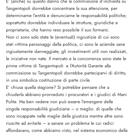
E’ (anche) su questo danno che la commissione d’inchiesta su
Tangentopoli dovrebbe concentrare la sua attenzione, per
determinarne l’entità e denunciarne le responsabilità politiche;
soprattutto dovrebbe individuare le strutture, giuridiche e
proprietarie, che hanno reso possibile il suo formarsi.
Non ci sono solo state le (eventuali) ingiustizie di cui sono
stati vittima personaggi della politica, ci sono le aziende sane
ingiustamente danneggiate, gli investimenti utili non realizzati,
le iniziative non nate. Il mercato e la concorrenza sono state le
prime vittime di Tangentopoli: e l’Autorità Garante alla
commissione su Tangentopoli dovrebbe parteciparvi di diritto,
in una simbolica costituzione di parte civile.
E’ chiusa quella stagione? Si potrebbe pensare che a
chiuderla abbiano provveduto i procuratori e i giudici di Mani
Pulite. Ma ben vedere non può essere l’emergere delle
singole responsabilità giudiziarie – o meglio: di quelle che
sono incappate nelle maglie della giustizia mentre altre sono
riuscite ad evitarle – a sanare un problema le cui radici
affondavano, come abbiamo visto, nel sistema economico della