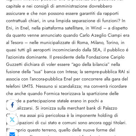
capitale e nei consigli di amministrazione dovrebbero
assicurare e che non possono essere garantiti da rapporti
contrattuali chiari, in una limpida separazione di funzioni? In
Eni, in Enel, nella piattaforma satellitare, in Wind – a dispetto
da quanto venne annunciato quando Carlo Azeglio Ciampi era
al Tesoro – nelle municipalizzate di Roma, Milano, Torino, in
quasi tutti gli aeroporti incominciando dalla SEA, il pubblico é
l’azionista dominante. Il presidente della Fondazione Cariplo
Guzzetti dichiara di voler essere “ago della bilancia” nella
fusione della “sua” banca con Intesa; la sempre-pubblica RAI si
associa con l’ancora-pubblica Enel per concorrere alla gara del
telefoni UMTS. Nessuno si scandalizza; ma converrà ricordare
che anche quando Formica teorizzava la spartizione delle
aziende a partecipazione statale erano in pochi a
scandalizzarsi. Si ironizza sulla merchant bank di Palazzo
Chigi, ma assai più pericolosa è la imponente holding di
partecipazioni di cui stato e comuni sono ancora oggi titolari.
E’ proprio questo terreno, quello delle nuove forme del