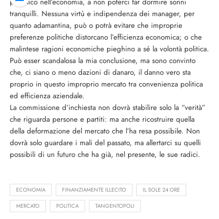
pubblico nell’economia, a non poterci far dormire sonni
tranquilli. Nessuna virtù e indipendenza dei manager, per
quanto adamantina, può o potrà evitare che improprie
preferenze politiche distorcano l’efficienza economica; o che
malintese ragioni economiche pieghino a sé la volontà politica.
Può esser scandalosa la mia conclusione, ma sono convinto
che, ci siano o meno dazioni di danaro, il danno vero sta
proprio in questo improprio mercato tra convenienza politica
ed efficienza aziendale.
La commissione d’inchiesta non dovrà stabilire solo la “verità”
che riguarda persone e partiti: ma anche ricostruire quella
della deformazione del mercato che l’ha resa possibile. Non
dovrà solo guardare i mali del passato, ma allertarci su quelli
possibili di un futuro che ha già, nel presente, le sue radici.
ECONOMIA
FINANZIAMENTE ILLECITO
IL SOLE 24 ORE
MERCATO
POLITICA
TANGENTOPOLI