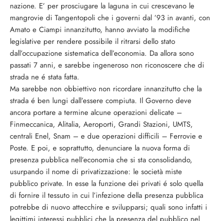
nazione. E’ per prosciugare la laguna in cui crescevano le
mangrovie di Tangentopoli che i governi dal ’93 in avanti, con
Amato e Ciampi innanzitutto, hanno avviato la modifiche
legislative per rendere possibile il ritrarsi dello stato
dall’occupazione sistematica dell’economia. Da allora sono
passati 7 anni, e sarebbe ingeneroso non riconoscere che di
strada ne é stata fatta.
Ma sarebbe non obbiettivo non ricordare innanzitutto che la
strada é ben lungi dall’essere compiuta. Il Governo deve
ancora portare a termine alcune operazioni delicate –
Finmeccanica, Alitalia, Aeroporti, Grandi Stazioni, UMTS,
centrali Enel, Snam – e due operazioni difficili – Ferrovie e
Poste. E poi, e soprattutto, denunciare la nuova forma di
presenza pubblica nell’economia che si sta consolidando,
usurpando il nome di privatizzazione: le società miste
pubblico private. In esse la funzione dei privati é solo quella
di fornire il tessuto in cui l’infezione della presenza pubblica
potrebbe di nuovo attecchire e svilupparsi; quali sono infatti i
legittimi interessi pubblici che la presenza del pubblico nel