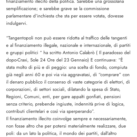
finanziamento illecito della politica. Sarebbe una grossolana
semplificazione; e sarebbe grave se la commissione
parlamentare d’inchiesta che sta per essere votata, dovesse
indulgervi.
“Tangentopoli non può essere ridotta al traffico delle tangenti
e al finanziamento illegale, nazionale e internazionale, di partiti
e gruppi politici “ ha scritto Antonio Calabrò ( Il paradosso del
dopo-Craxi, Sole 24 Ore del 23 Gennaio) E continuava: “È
stata molto di più e di peggio: una scelta di fondo, compiuta
già negli anni 60 e poi via via aggravatasi, di “comprare” con
il denaro pubblico il consenso di vaste categorie di elettori, di
corporazioni, di settori sociali, dilatando la spesa di Stato,
Regioni, Comuni, enti, per gare appalti gonfiati, pensioni
senza criterio, prebende ingiuste, indennità prive di logica,
contributi clientelari e così via sperperando”.
Il finanziamento illecito coinvolge sempre e necessariamente,
non fosse altro che per potersi materialmente realizzare, due
poli: da un lato la politica, il mondo dei partiti, dall’altro