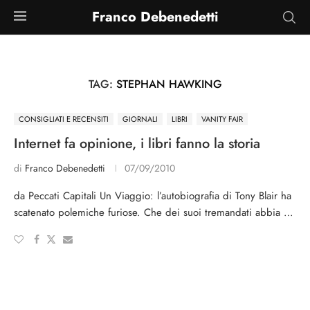
Franco Debenedetti
TAG:
STEPHAN HAWKING
CONSIGLIATI E RECENSITI
GIORNALI
LIBRI
VANITY FAIR
Internet fa opinione, i libri fanno la storia
di
Franco Debenedetti
07/09/2010
da Peccati Capitali Un Viaggio: l’autobiografia di Tony Blair ha
scatenato polemiche furiose. Che dei suoi tremandati abbia …