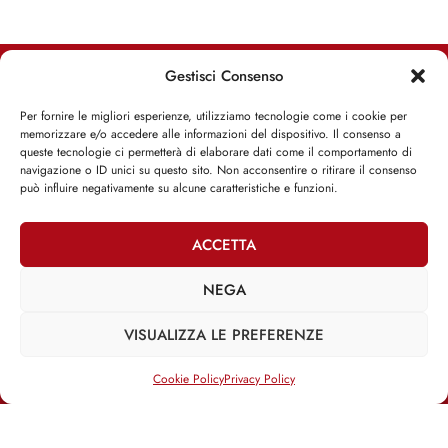
Gestisci Consenso
RIMANI INFORMATO, RIMANI ISPIRATO
Per fornire le migliori esperienze, utilizziamo tecnologie come i cookie per
memorizzare e/o accedere alle informazioni del dispositivo. Il consenso a
Iscriviti alla Newsletter
queste tecnologie ci permetterà di elaborare dati come il comportamento di
navigazione o ID unici su questo sito. Non acconsentire o ritirare il consenso
può influire negativamente su alcune caratteristiche e funzioni.
ISCRIVITI ADESSO
ACCETTA
NEGA
Facebook
Twitter
Email
VISUALIZZA LE PREFERENZE
Cookie Policy
Privacy Policy
@2025 | Franco Debenedetti | All Rights Reserved |
Privacy Policy
–
Cookie Policy