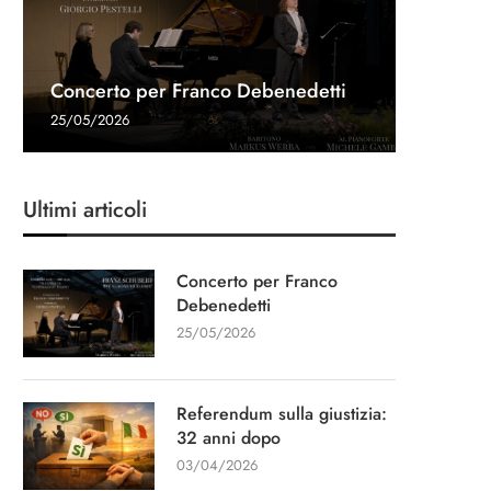
Referen
Una gon
Intervis
Concerto per Franco Debenedetti
dopo
Navalny 
Stampa
“Un cap
25/05/2026
03/04/20
27/03/20
11/03/20
13/01/20
Ultimi articoli
Concerto per Franco
Debenedetti
25/05/2026
Referendum sulla giustizia:
32 anni dopo
03/04/2026