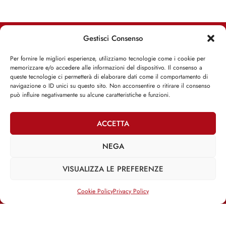
Gestisci Consenso
RIMANI INFORMATO, RIMANI ISPIRATO
Per fornire le migliori esperienze, utilizziamo tecnologie come i cookie per
memorizzare e/o accedere alle informazioni del dispositivo. Il consenso a
Iscriviti alla Newsletter
queste tecnologie ci permetterà di elaborare dati come il comportamento di
navigazione o ID unici su questo sito. Non acconsentire o ritirare il consenso
può influire negativamente su alcune caratteristiche e funzioni.
ISCRIVITI ADESSO
ACCETTA
NEGA
Facebook
Twitter
Email
VISUALIZZA LE PREFERENZE
Cookie Policy
Privacy Policy
@2025 | Franco Debenedetti | All Rights Reserved |
Privacy Policy
–
Cookie Policy