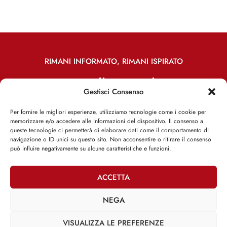
RIMANI INFORMATO, RIMANI ISPIRATO
Iscriviti alla Newsletter
Gestisci Consenso
Per fornire le migliori esperienze, utilizziamo tecnologie come i cookie per
ISCRIVITI ADESSO
memorizzare e/o accedere alle informazioni del dispositivo. Il consenso a
queste tecnologie ci permetterà di elaborare dati come il comportamento di
navigazione o ID unici su questo sito. Non acconsentire o ritirare il consenso
può influire negativamente su alcune caratteristiche e funzioni.
Facebook
Twitter
Email
ACCETTA
NEGA
@2025 | Franco Debenedetti | All Rights Reserved |
Privacy Policy
VISUALIZZA LE PREFERENZE
–
Cookie Policy