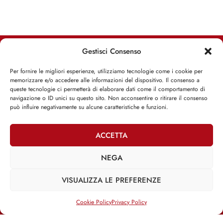
Gestisci Consenso
RIMANI INFORMATO, RIMANI ISPIRATO
Per fornire le migliori esperienze, utilizziamo tecnologie come i cookie per
memorizzare e/o accedere alle informazioni del dispositivo. Il consenso a
Iscriviti alla Newsletter
queste tecnologie ci permetterà di elaborare dati come il comportamento di
navigazione o ID unici su questo sito. Non acconsentire o ritirare il consenso
può influire negativamente su alcune caratteristiche e funzioni.
ISCRIVITI ADESSO
ACCETTA
NEGA
Facebook
Twitter
Email
VISUALIZZA LE PREFERENZE
Cookie Policy
Privacy Policy
@2025 | Franco Debenedetti | All Rights Reserved |
Privacy Policy