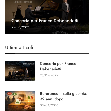
Referen
Una gon
Intervis
Concerto per Franco Debenedetti
dopo
Navalny 
Stampa
“Un cap
25/05/2026
03/04/20
27/03/20
11/03/20
13/01/20
Ultimi articoli
Concerto per Franco
Debenedetti
25/05/2026
Referendum sulla giustizia:
32 anni dopo
03/04/2026