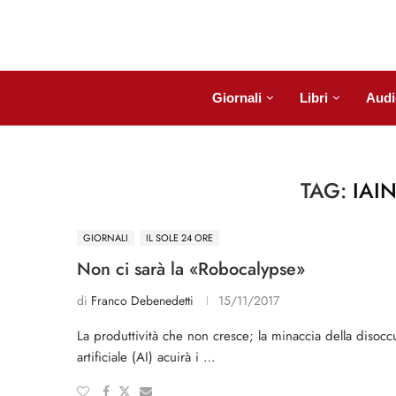
Giornali
Libri
Audi
TAG:
IAI
GIORNALI
IL SOLE 24 ORE
Non ci sarà la «Robocalypse»
di
Franco Debenedetti
15/11/2017
La produttività che non cresce; la minaccia della disoccu
artificiale (AI) acuirà i …