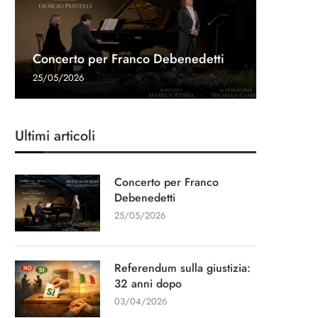
Referen
Una gon
Intervis
Concerto per Franco Debenedetti
dopo
Navalny 
Stampa
“Un cap
25/05/2026
03/04/20
27/03/20
11/03/20
13/01/20
Ultimi articoli
Concerto per Franco
Debenedetti
25/05/2026
Referendum sulla giustizia:
32 anni dopo
03/04/2026