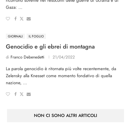
ricorrono sovente nei resoconti delle guerre di Ucraina e di
Gaza: …
GIORNALI
IL FOGLIO
Genocidio e gli ebrei di montagna
di
Franco Debenedetti
21/04/2022
La parola genocidio è ritornata più volte recentemente, da
Zelensky alla Knesset come momento fondativo di quella
nazione, …
Attività parlamentare