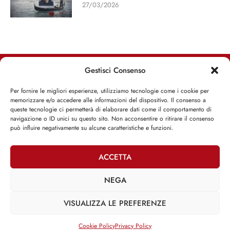
RIMANI INFORMATO, RIMANI ISPIRATO
Iscriviti alla Newsletter
Gestisci Consenso
Per fornire le migliori esperienze, utilizziamo tecnologie come i cookie per
ISCRIVITI ADESSO
memorizzare e/o accedere alle informazioni del dispositivo. Il consenso a
queste tecnologie ci permetterà di elaborare dati come il comportamento di
navigazione o ID unici su questo sito. Non acconsentire o ritirare il consenso
può influire negativamente su alcune caratteristiche e funzioni.
Facebook
Twitter
Email
ACCETTA
NEGA
@2025 | Franco Debenedetti | All Rights Reserved |
Privacy Policy
VISUALIZZA LE PREFERENZE
–
Cookie Policy
Cookie Policy
Privacy Policy