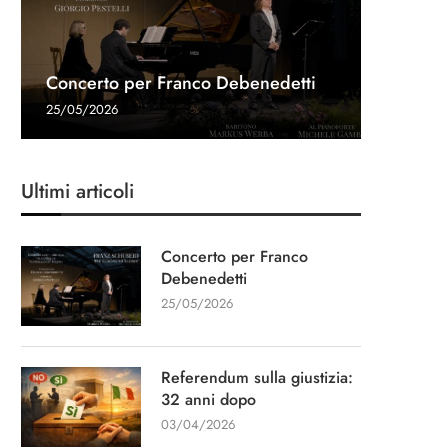
Referen
Una gon
Intervis
Concerto per Franco Debenedetti
dopo
Navalny 
Stampa
“Un cap
25/05/2026
03/04/20
27/03/20
11/03/20
13/01/20
Ultimi articoli
Concerto per Franco
Debenedetti
25/05/2026
Referendum sulla giustizia:
32 anni dopo
03/04/2026