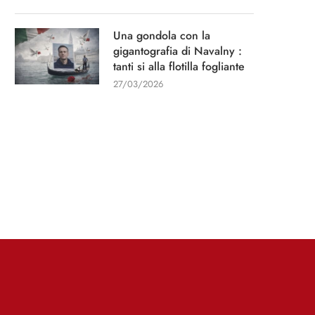
Una gondola con la
gigantografia di Navalny :
tanti si alla flotilla fogliante
27/03/2026