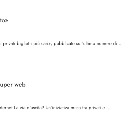
ato»
ni privati biglietti più cari», pubblicato sull’ultimo numero di …
 super web
nternet La via d’uscita? Un’iniziativa mista tra privati e …