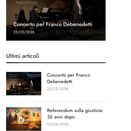
Referen
Una gon
Intervis
Concerto per Franco Debenedetti
dopo
Navalny 
Stampa
“Un cap
25/05/2026
03/04/20
27/03/20
11/03/20
13/01/20
Ultimi articoli
Concerto per Franco
Debenedetti
25/05/2026
Referendum sulla giustizia:
32 anni dopo
03/04/2026