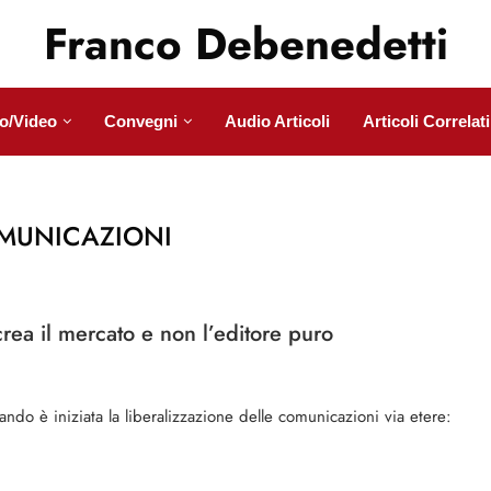
Franco Debenedetti
o/Video
Convegni
Audio Articoli
Articoli Correlati
MUNICAZIONI
crea il mercato e non l’editore puro
ndo è iniziata la liberalizzazione delle comunicazioni via etere: