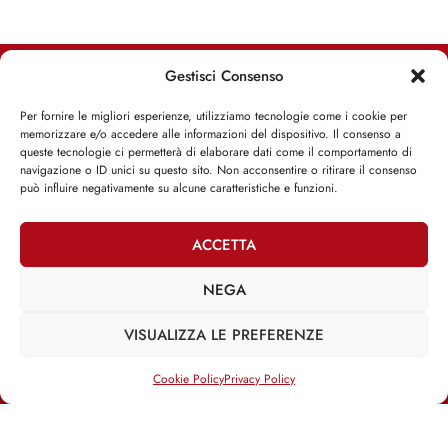
Gestisci Consenso
RIMANI INFORMATO, RIMANI ISPIRATO
Per fornire le migliori esperienze, utilizziamo tecnologie come i cookie per
memorizzare e/o accedere alle informazioni del dispositivo. Il consenso a
Iscriviti alla Newsletter
queste tecnologie ci permetterà di elaborare dati come il comportamento di
navigazione o ID unici su questo sito. Non acconsentire o ritirare il consenso
può influire negativamente su alcune caratteristiche e funzioni.
ISCRIVITI ADESSO
ACCETTA
NEGA
Facebook
Twitter
Email
VISUALIZZA LE PREFERENZE
Cookie Policy
Privacy Policy
@2025 | Franco Debenedetti | All Rights Reserved |
Privacy Policy
–
Cookie Policy