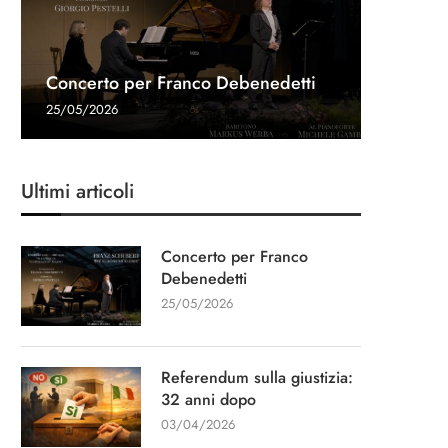
Referen
Una gon
Intervis
Concerto per Franco Debenedetti
dopo
Navalny 
Stampa
“Un cap
25/05/2026
03/04/20
27/03/20
11/03/20
13/01/20
Ultimi articoli
Concerto per Franco
Debenedetti
25/05/2026
Referendum sulla giustizia:
32 anni dopo
03/04/2026