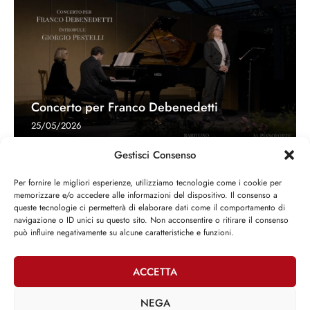
Concerto per Franco Debenedetti
25/05/2026
Gestisci Consenso
Ultimi articoli
Per fornire le migliori esperienze, utilizziamo tecnologie come i cookie per
memorizzare e/o accedere alle informazioni del dispositivo. Il consenso a
queste tecnologie ci permetterà di elaborare dati come il comportamento di
navigazione o ID unici su questo sito. Non acconsentire o ritirare il consenso
Concerto per Franco Debenedetti
può influire negativamente su alcune caratteristiche e funzioni.
25/05/2026
ACCETTA
NEGA