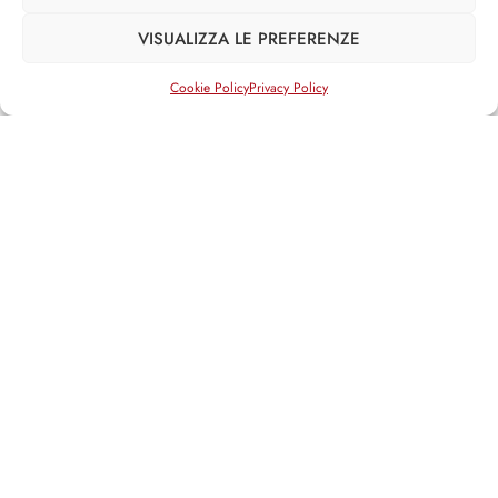
Referendum sulla giustizia: 32 anni
dopo
VISUALIZZA LE PREFERENZE
03/04/2026
Cookie Policy
Privacy Policy
Una gondola con la gigantografia di
Navalny : tanti si alla flotilla fogliante
27/03/2026
RIMANI INFORMATO, RIMANI ISPIRATO
Iscriviti alla Newsletter
ISCRIVITI ADESSO