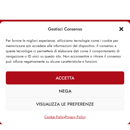
Gestisci Consenso
RIMANI INFORMATO, RIMANI ISPIRATO
Per fornire le migliori esperienze, utilizziamo tecnologie come i cookie per
memorizzare e/o accedere alle informazioni del dispositivo. Il consenso a
Iscriviti alla Newsletter
queste tecnologie ci permetterà di elaborare dati come il comportamento di
navigazione o ID unici su questo sito. Non acconsentire o ritirare il consenso
può influire negativamente su alcune caratteristiche e funzioni.
ISCRIVITI ADESSO
ACCETTA
NEGA
Facebook
Twitter
Email
VISUALIZZA LE PREFERENZE
Cookie Policy
Privacy Policy
@2025 | Franco Debenedetti | All Rights Reserved |
Privacy Policy