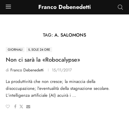
Franco Debenedetti
TAG:
A. SALOMONS
GIORNALI
IL SOLE 24 ORE
Non ci sarà la «Robocalypse»
di
Franco Debenedetti
15/11/2017
La produttività che non cresce; la minaccia della
disoccupazione; l’eventualità della stagnazione secolare.
L’intelligenza artificiale (AI) acuirà i …